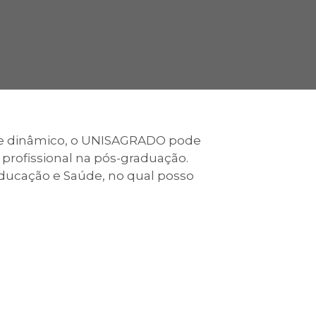
cadêmico
zação
o e dinâmico, o UNISAGRADO pode
profissional na pós-graduação.
Educação e Saúde, no qual posso
.