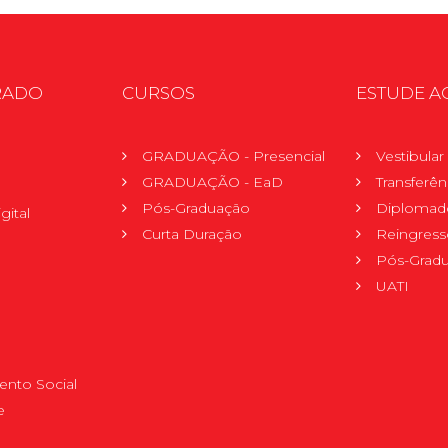
RADO
CURSOS
ESTUDE A
GRADUAÇÃO - Presencial
Vestibula
GRADUAÇÃO - EaD
Transferên
Pós-Graduação
Diplomad
gital
Curta Duração
Reingress
Pós-Grad
UATI
nto Social
e