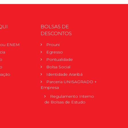
QUI
BOLSAS DE
DESCONTOS
r ou ENEM
Prouni
cia
Egresso
o
Pontualidade
o
Bolsa Social
uação
Identidade Araribá
Parceria UNISAGRADO +
Empresa
Regulamento Interno
de Bolsas de Estudo