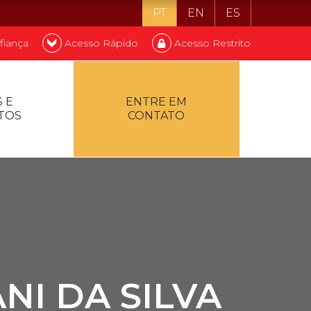
PT
EN
ES
fiança
Acesso Rápido
Acesso Restrito
o ser estudante
 E
ENTRE EM
TOS
CONTATO
ontualidade
NI DA SILVA