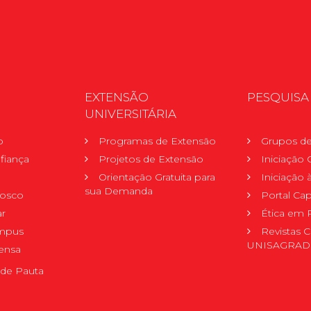
EXTENSÃO
PESQUISA
UNIVERSITÁRIA
o
Programas de Extensão
Grupos de
fiança
Projetos de Extensão
Iniciação C
Orientação Gratuita para
Iniciação
sua Demanda
nosco
Portal Ca
r
Ética em 
mpus
Revistas C
UNISAGRA
ensa
de Pauta