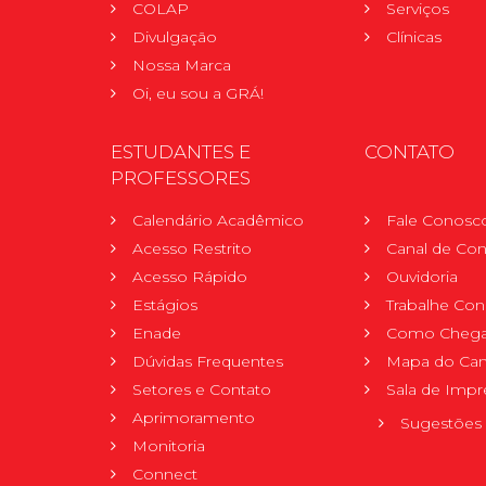
COLAP
Serviços
Divulgação
Clínicas
Nossa Marca
Oi, eu sou a GRÁ!
ESTUDANTES E
CONTATO
PROFESSORES
Calendário Acadêmico
Fale Conosc
Acesso Restrito
Canal de Con
Acesso Rápido
Ouvidoria
Estágios
Trabalhe Co
Enade
Como Chega
Dúvidas Frequentes
Mapa do Ca
Setores e Contato
Sala de Impr
Aprimoramento
Sugestões 
Monitoria
Connect