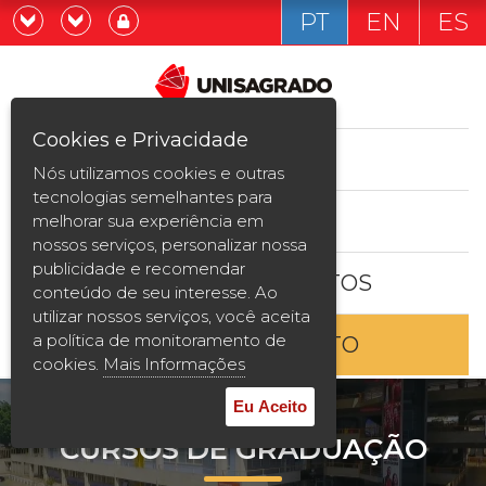
PT
EN
ES
Já sou estudande
Graduação
Cookies e Privacidade
CURSOS
Quero ser estudante
Nós utilizamos cookies e outras
Pós-graduação e MBA
tecnologias semelhantes para
ESTUDE AQUI
melhorar sua experiência em
Curta Duração
nossos serviços, personalizar nossa
publicidade e recomendar
BOLSAS E DESCONTOS
Vestibular
conteúdo de seu interesse. Ao
utilizar nossos serviços, você aceita
a política de monitoramento de
ENTRE EM CONTATO
2ª Graduação
cookies.
Mais Informações
Transferência
Eu Aceito
CURSOS DE GRADUAÇÃO
Reingresso