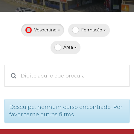
Prouni
Desconto de pontualidade
Vespertino
Formação
Biblioteca
Área
Contatos
Calendário acadêmico
Internacionalização
UATI
Desculpe, nenhum curso encontrado. Por
favor tente outros filtros.