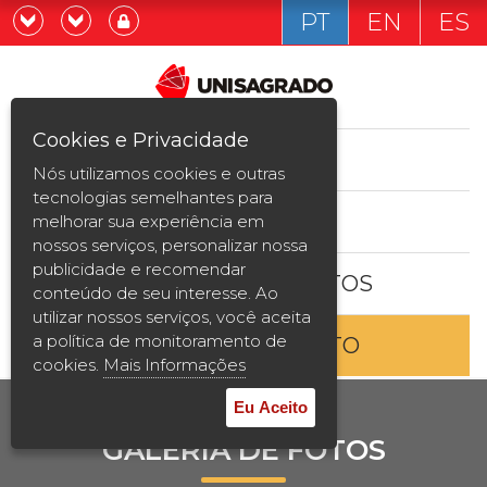
PT
EN
ES
Já sou estudande
Graduação
Cookies e Privacidade
CURSOS
Quero ser estudante
Nós utilizamos cookies e outras
Pós-graduação e MBA
tecnologias semelhantes para
ESTUDE AQUI
melhorar sua experiência em
Curta Duração
nossos serviços, personalizar nossa
publicidade e recomendar
BOLSAS E DESCONTOS
Vestibular
conteúdo de seu interesse. Ao
utilizar nossos serviços, você aceita
a política de monitoramento de
ENTRE EM CONTATO
2ª Graduação
cookies.
Mais Informações
Transferência
Eu Aceito
GALERIA DE FOTOS
Reingresso