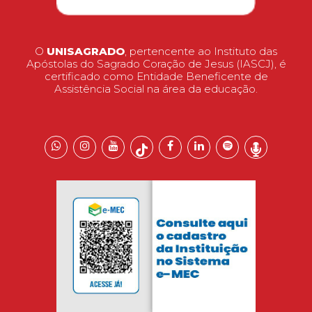
O
UNISAGRADO
, pertencente ao Instituto das
Apóstolas do Sagrado Coração de Jesus (IASCJ), é
certificado como Entidade Beneficente de
Assistência Social na área da educação.