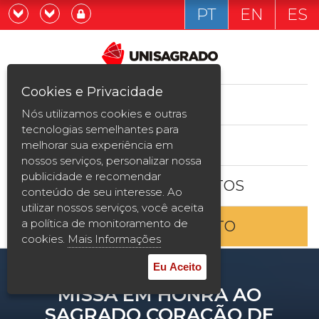
PT
EN
ES
Já sou estudande
Graduação
Cookies e Privacidade
CURSOS
Quero ser estudante
Nós utilizamos cookies e outras
Pós-graduação e MBA
tecnologias semelhantes para
ESTUDE AQUI
melhorar sua experiência em
Curta Duração
nossos serviços, personalizar nossa
publicidade e recomendar
BOLSAS E DESCONTOS
Vestibular
conteúdo de seu interesse. Ao
utilizar nossos serviços, você aceita
a política de monitoramento de
ENTRE EM CONTATO
2ª Graduação
cookies.
Mais Informações
Transferência
Eu Aceito
MISSA EM HONRA AO
Reingresso
SAGRADO CORAÇÃO DE