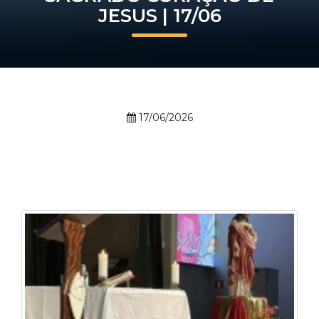
JESUS | 17/06
Prouni
Desconto de pontualidade
Biblioteca
17/06/2026
Contatos
Calendário acadêmico
Internacionalização
UATI