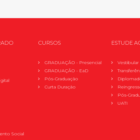
RADO
CURSOS
ESTUDE A
GRADUAÇÃO - Presencial
Vestibula
GRADUAÇÃO - EaD
Transferên
Pós-Graduação
Diplomad
gital
Curta Duração
Reingress
Pós-Grad
UATI
nto Social