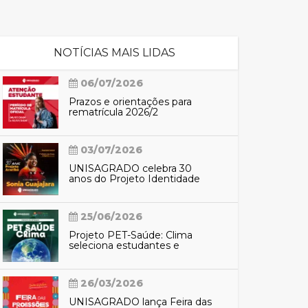
cadêmico
NOTÍCIAS MAIS LIDAS
06/07/2026
zação
Prazos e orientações para
rematrícula 2026/2
03/07/2026
UNISAGRADO celebra 30
anos do Projeto Identidade
Araribá com participação de
Sônia Guajajara
25/06/2026
Projeto PET-Saúde: Clima
seleciona estudantes e
profissionais para preparação
do SUS contra eventos
climáticos extremos
26/03/2026
UNISAGRADO lança Feira das