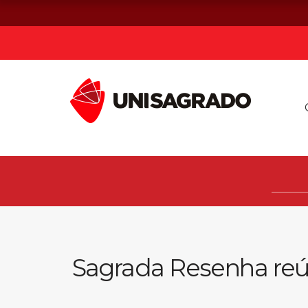
Já sou estuda
Graduação
Pós-graduação e MBA
Curta Duração
Sagrada Resenha reú
Vestibular