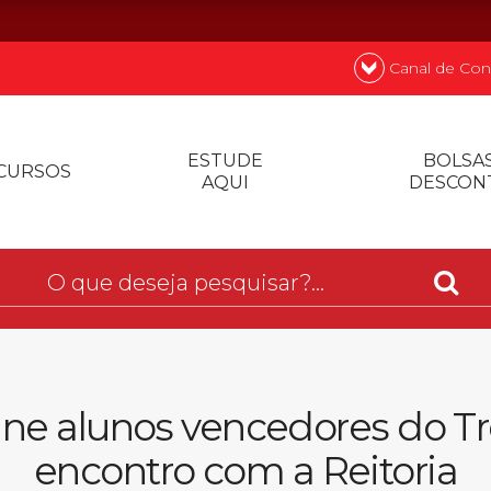
Canal de Con
nde
Quer
ESTUDE
BOLSAS
CURSOS
AQUI
DESCON
Prouni
Desconto de p
Biblioteca
ne alunos vencedores do Tro
encontro com a Reitoria
Contatos