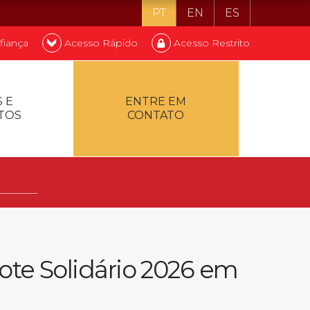
PT
EN
ES
fiança
Acesso Rápido
Acesso Restrito
o ser estudante
 E
ENTRE EM
TOS
CONTATO
ontualidade
te Solidário 2026 em