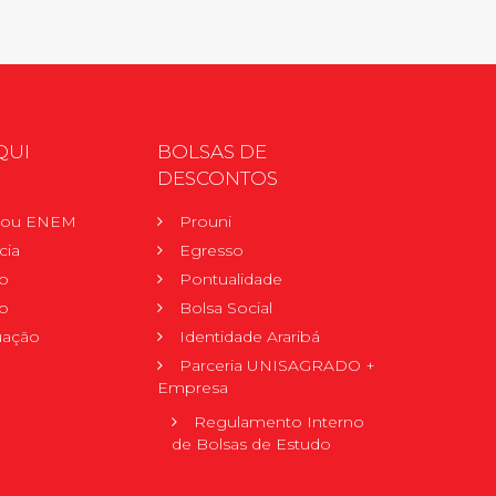
QUI
BOLSAS DE
DESCONTOS
r ou ENEM
Prouni
cia
Egresso
o
Pontualidade
o
Bolsa Social
uação
Identidade Araribá
Parceria UNISAGRADO +
Empresa
Regulamento Interno
de Bolsas de Estudo