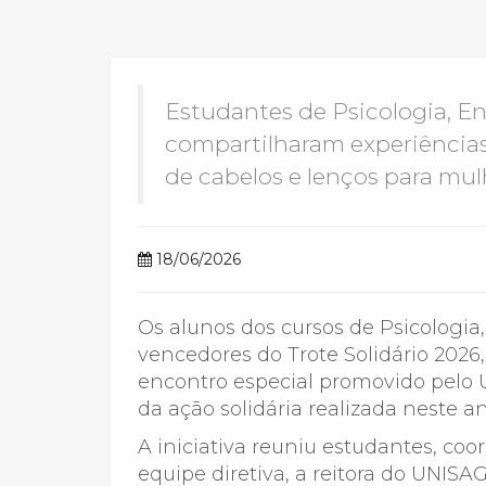
2ª Graduação
Estudantes de Psicologia, 
compartilharam experiências
Transferência
de cabelos e lenços para mu
Reingresso
18/06/2026
Os alunos dos cursos de Psicologi
vencedores do Trote Solidário 202
encontro especial promovido pelo 
da ação solidária realizada neste an
A iniciativa reuniu estudantes, co
equipe diretiva, a reitora do UNISA