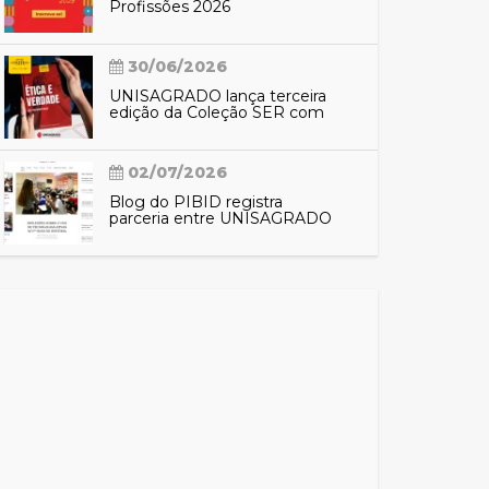
Profissões 2026
30/06/2026
UNISAGRADO lança terceira
edição da Coleção SER com
reflexões sobre ética e
verdade
02/07/2026
Blog do PIBID registra
parceria entre UNISAGRADO
e EMEF Nacilda de Campos e
aproxima comunidade das
ações do programa