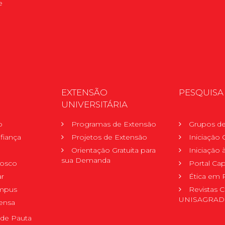
e
EXTENSÃO
PESQUISA
UNIVERSITÁRIA
o
Programas de Extensão
Grupos de
fiança
Projetos de Extensão
Iniciação C
Orientação Gratuita para
Iniciação
sua Demanda
nosco
Portal Ca
r
Ética em 
mpus
Revistas C
UNISAGRA
ensa
de Pauta