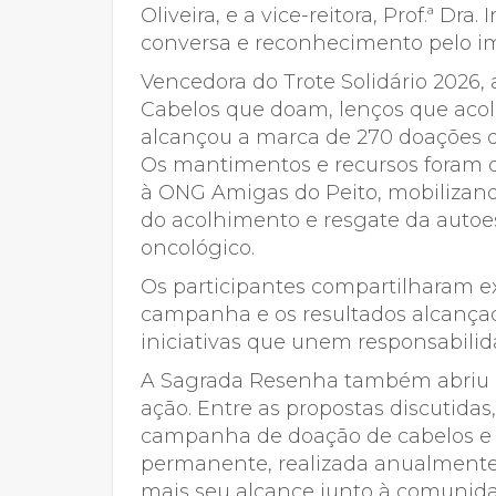
Oliveira, e a vice-reitora, Prof.ª D
conversa e reconhecimento pelo imp
Vencedora do Trote Solidário 2026, 
Cabelos que doam, lenços que aco
alcançou a marca de 270 doações de
Os mantimentos e recursos foram d
à ONG Amigas do Peito, mobiliza
do acolhimento e resgate da auto
oncológico.
Os participantes compartilharam e
campanha e os resultados alcança
iniciativas que unem responsabilid
A Sagrada Resenha também abriu es
ação. Entre as propostas discutidas
campanha de doação de cabelos e l
permanente, realizada anualment
mais seu alcance junto à comunid