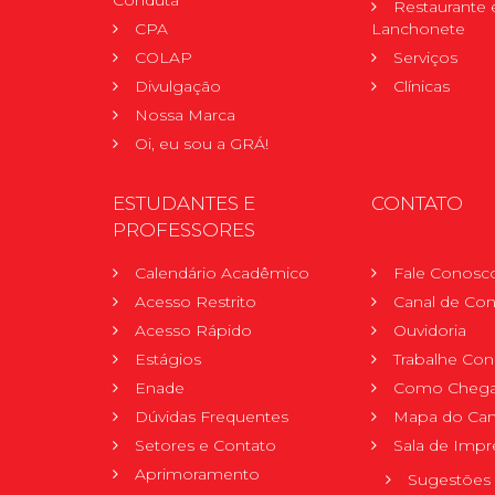
Conduta
Restaurante 
CPA
Lanchonete
COLAP
Serviços
Divulgação
Clínicas
Nossa Marca
Oi, eu sou a GRÁ!
ESTUDANTES E
CONTATO
PROFESSORES
Calendário Acadêmico
Fale Conosc
Acesso Restrito
Canal de Con
Acesso Rápido
Ouvidoria
Estágios
Trabalhe Co
Enade
Como Chega
Dúvidas Frequentes
Mapa do Ca
Setores e Contato
Sala de Impr
Aprimoramento
Sugestões 