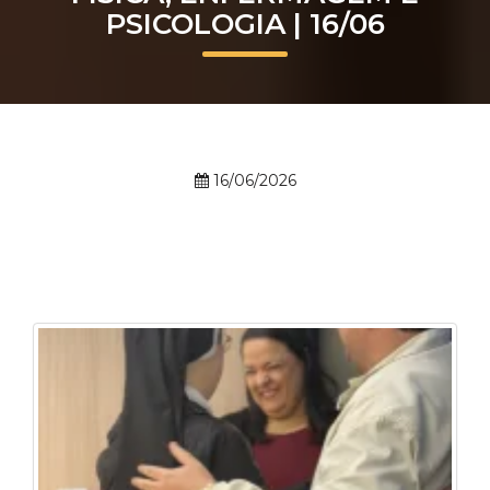
PSICOLOGIA | 16/06
Prouni
Desconto de pontualidade
Biblioteca
16/06/2026
Contatos
Calendário acadêmico
Internacionalização
UATI