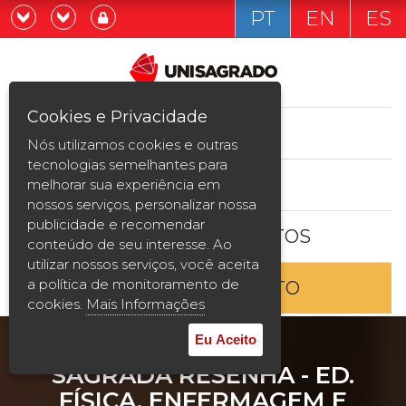
PT
EN
ES
Já sou estudande
Graduação
Cookies e Privacidade
CURSOS
Quero ser estudante
Nós utilizamos cookies e outras
Pós-graduação e MBA
tecnologias semelhantes para
ESTUDE AQUI
melhorar sua experiência em
Curta Duração
nossos serviços, personalizar nossa
publicidade e recomendar
BOLSAS E DESCONTOS
Vestibular
conteúdo de seu interesse. Ao
utilizar nossos serviços, você aceita
a política de monitoramento de
ENTRE EM CONTATO
2ª Graduação
cookies.
Mais Informações
Transferência
Eu Aceito
SAGRADA RESENHA - ED.
Reingresso
FÍSICA, ENFERMAGEM E