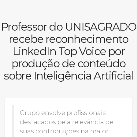
Prouni
Professor do UNISAGRADO
Desconto de pontualidade
recebe reconhecimento
Biblioteca
LinkedIn Top Voice por
Contatos
produção de conteúdo
Calendário acadêmico
sobre Inteligência Artificial
Internacionalização
UATI
Grupo envolve profissionais
destacados pela relevância de
suas contribuições na maior