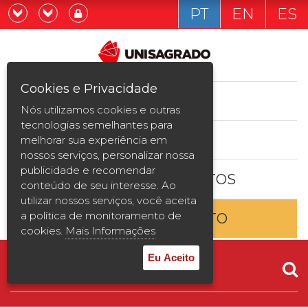
PT
EN
ES
Já sou estudande
Graduação
Cookies e Privacidade
CURSOS
Quero ser estudante
Nós utilizamos cookies e outras
Pós-graduação e MBA
tecnologias semelhantes para
ESTUDE AQUI
melhorar sua experiência em
Curta Duração
nossos serviços, personalizar nossa
publicidade e recomendar
BOLSAS E DESCONTOS
Vestibular
conteúdo de seu interesse. Ao
utilizar nossos serviços, você aceita
a política de monitoramento de
ENTRE EM CONTATO
2ª Graduação
cookies.
Mais Informações
Transferência
Eu Aceito
Reingresso