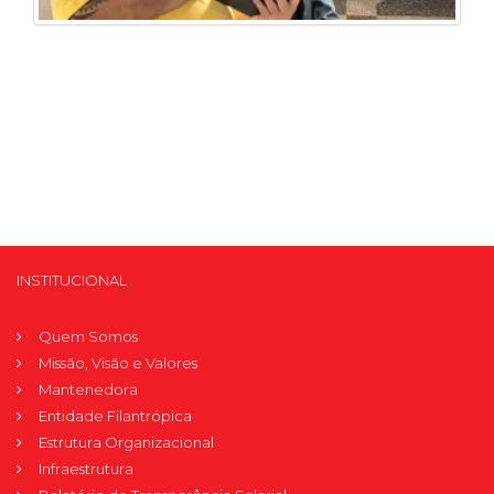
INSTITUCIONAL
Quem Somos
Missão, Visão e Valores
Mantenedora
Entidade Filantrópica
Estrutura Organizacional
Infraestrutura