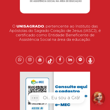
O
UNISAGRADO
, pertencente ao Instituto das
Apóstolas do Sagrado Coração de Jesus (IASCJ), é
certificado como Entidade Beneficente de
Assistência Social na área da educação.
Oi... Eu sou a Grá!