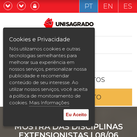
PT
EN
ES
Já sou estudande
Graduação
Cookies e Privacidade
CURSOS
Quero ser estudante
Nós utilizamos cookies e outras
Pós-graduação e MBA
tecnologias semelhantes para
ESTUDE AQUI
melhorar sua experiência em
Curta Duração
nossos serviços, personalizar nossa
publicidade e recomendar
BOLSAS E DESCONTOS
Vestibular
conteúdo de seu interesse. Ao
utilizar nossos serviços, você aceita
a política de monitoramento de
ENTRE EM CONTATO
2ª Graduação
cookies.
Mais Informações
Transferência
Eu Aceito
MOSTRA DAS DISCIPLINAS
Reingresso
EXTENSIONISTAS | 08/06