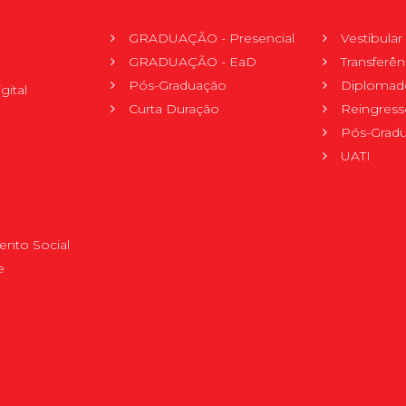
GRADUAÇÃO - Presencial
Vestibula
GRADUAÇÃO - EaD
Transferên
Pós-Graduação
Diplomad
gital
Curta Duração
Reingress
Pós-Grad
UATI
nto Social
e