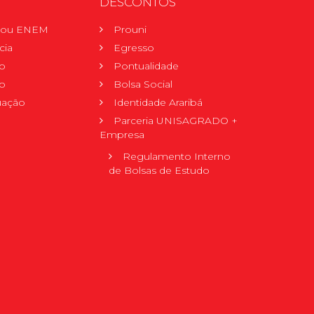
DESCONTOS
r ou ENEM
Prouni
cia
Egresso
o
Pontualidade
o
Bolsa Social
uação
Identidade Araribá
Parceria UNISAGRADO +
Empresa
Regulamento Interno
de Bolsas de Estudo