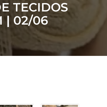
DE TECIDOS
cadêmico
| 02/06
zação