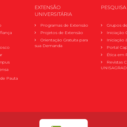
EXTENSÃO
PESQUISA
UNIVERSITÁRIA
o
Programas de Extensão
Grupos de
fiança
Projetos de Extensão
Iniciação C
Orientação Gratuita para
Iniciação
sua Demanda
nosco
Portal Ca
r
Ética em 
mpus
Revistas C
UNISAGRA
ensa
de Pauta