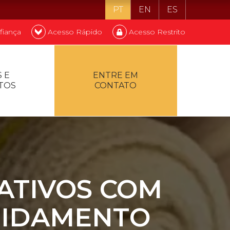
PT
EN
ES
fiança
Acesso Rápido
Acesso Restrito
o ser estudante
 E
ENTRE EM
TOS
CONTATO
ontualidade
ATIVOS COM
RIDAMENTO