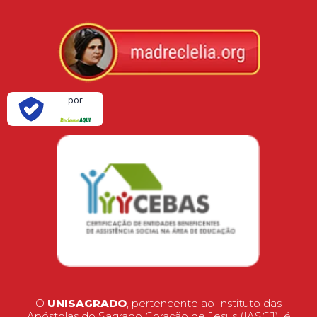
Verificada
por
O
UNISAGRADO
, pertencente ao Instituto das
Apóstolas do Sagrado Coração de Jesus (IASCJ), é