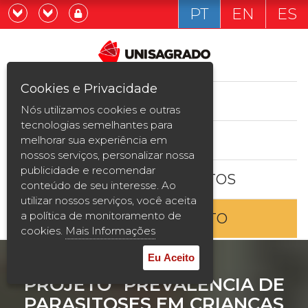
PT
EN
ES
Já sou estudande
Graduação
Cookies e Privacidade
CURSOS
Quero ser estudante
Nós utilizamos cookies e outras
Pós-graduação e MBA
tecnologias semelhantes para
ESTUDE AQUI
melhorar sua experiência em
Curta Duração
nossos serviços, personalizar nossa
publicidade e recomendar
BOLSAS E DESCONTOS
Vestibular
conteúdo de seu interesse. Ao
utilizar nossos serviços, você aceita
a política de monitoramento de
ENTRE EM CONTATO
2ª Graduação
cookies.
Mais Informações
Transferência
Eu Aceito
PROJETO "PREVALÊNCIA DE
Reingresso
PARASITOSES EM CRIANÇAS