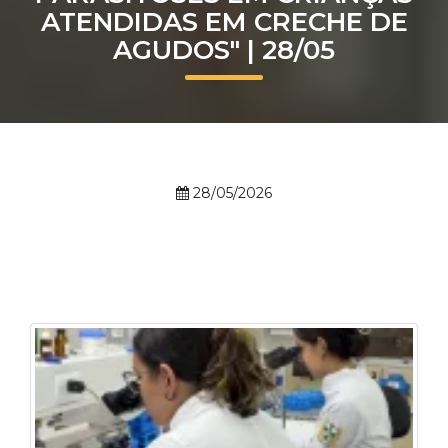
ATENDIDAS EM CRECHE DE
Prouni
AGUDOS" | 28/05
Desconto de pontualidade
Biblioteca
Contatos
28/05/2026
Calendário acadêmico
Internacionalização
UATI