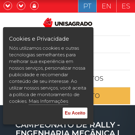
PT
EN
ES
Já sou estudande
Graduação
Cookies e Privacidade
CURSOS
Quero ser estudante
Nós utilizamos cookies e outras
Pós-graduação e MBA
tecnologias semelhantes para
ESTUDE AQUI
melhorar sua experiência em
Curta Duração
nossos serviços, personalizar nossa
publicidade e recomendar
BOLSAS E DESCONTOS
Vestibular
conteúdo de seu interesse. Ao
utilizar nossos serviços, você aceita
a política de monitoramento de
ENTRE EM CONTATO
2ª Graduação
cookies.
Mais Informações
Transferência
Eu Aceito
CAMPEONATO DE RALLY -
Reingresso
ENGENHARIA MECÂNICA |