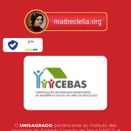
Verificada
por
O
UNISAGRADO
, pertencente ao Instituto das
Apóstolas do Sagrado Coração de Jesus (IASCJ), é