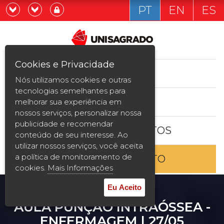
PT
EN
ES
Já sou estudande
Graduação
Cookies e Privacidade
CURSOS
Quero ser estudante
Nós utilizamos cookies e outras
Pós-graduação e MBA
tecnologias semelhantes para
ESTUDE AQUI
melhorar sua experiência em
Curta Duração
nossos serviços, personalizar nossa
publicidade e recomendar
BOLSAS E DESCONTOS
Vestibular
conteúdo de seu interesse. Ao
utilizar nossos serviços, você aceita
a política de monitoramento de
ENTRE EM CONTATO
2ª Graduação
cookies.
Mais Informações
Transferência
Eu Aceito
AULA PUNÇÃO INTRAÓSSEA -
Reingresso
ENFERMAGEM | 27/05