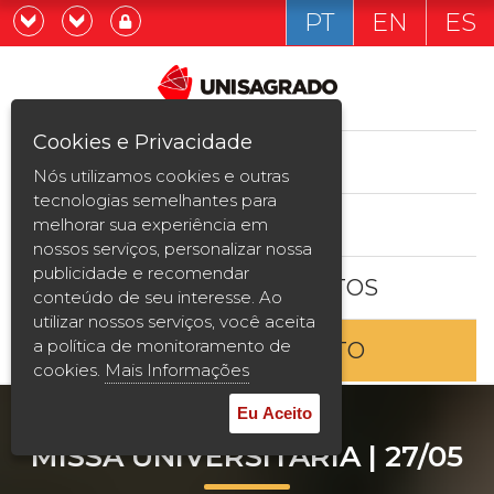
PT
EN
ES
Já sou estudande
Graduação
Cookies e Privacidade
CURSOS
Quero ser estudante
Nós utilizamos cookies e outras
Pós-graduação e MBA
tecnologias semelhantes para
ESTUDE AQUI
melhorar sua experiência em
Curta Duração
nossos serviços, personalizar nossa
publicidade e recomendar
BOLSAS E DESCONTOS
Vestibular
conteúdo de seu interesse. Ao
utilizar nossos serviços, você aceita
a política de monitoramento de
ENTRE EM CONTATO
2ª Graduação
cookies.
Mais Informações
Transferência
Eu Aceito
MISSA UNIVERSITÁRIA | 27/05
Reingresso