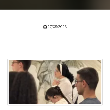
Prouni
Desconto de pontualidade
27/05/2026
Biblioteca
Contatos
Calendário acadêmico
Internacionalização
UATI