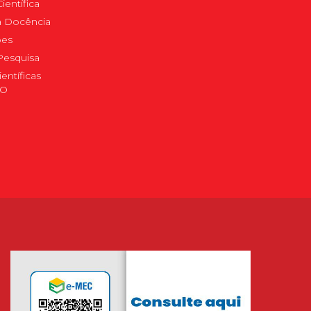
ientífica
 à Docência
pes
Pesquisa
ientíficas
DO