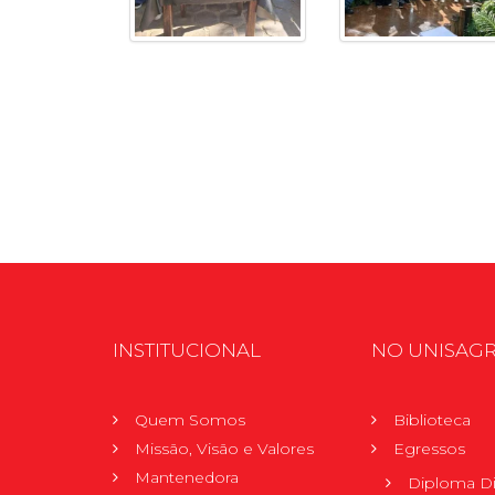
INSTITUCIONAL
NO UNISAG
Quem Somos
Biblioteca
Missão, Visão e Valores
Egressos
Mantenedora
Diploma Di