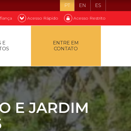
PT
EN
ES
fiança
Acesso Rápido
Acesso Restrito
o ser estudante
 E
ENTRE EM
TOS
CONTATO
ontualidade
O E JARDIM
5