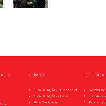
RADO
CURSOS
ESTUDE A
GRADUAÇÃO - Presencial
Vestibula
GRADUAÇÃO - EaD
Transferên
Pós-Graduação
Diplomad
gital