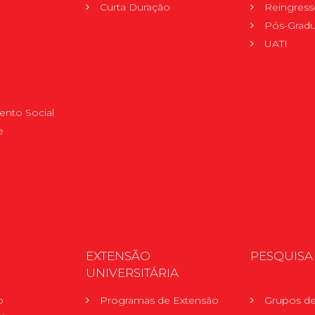
Curta Duração
Reingress
Pós-Grad
UATI
nto Social
e
EXTENSÃO
PESQUISA
UNIVERSITÁRIA
o
Programas de Extensão
Grupos de