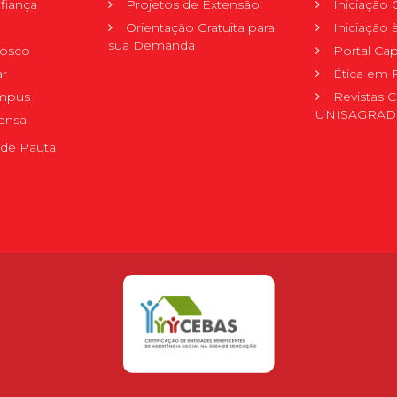
fiança
Projetos de Extensão
Iniciação C
Orientação Gratuita para
Iniciação
sua Demanda
nosco
Portal Ca
r
Ética em 
mpus
Revistas C
UNISAGRA
ensa
de Pauta