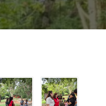
cadêmico
zação