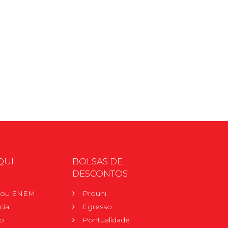
QUI
BOLSAS DE
DESCONTOS
r ou ENEM
Prouni
cia
Egresso
o
Pontualidade