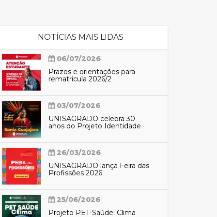
cadêmico
NOTÍCIAS MAIS LIDAS
06/07/2026
zação
Prazos e orientações para
rematrícula 2026/2
03/07/2026
UNISAGRADO celebra 30
anos do Projeto Identidade
Araribá com participação de
Sônia Guajajara
26/03/2026
UNISAGRADO lança Feira das
Profissões 2026
25/06/2026
Projeto PET-Saúde: Clima