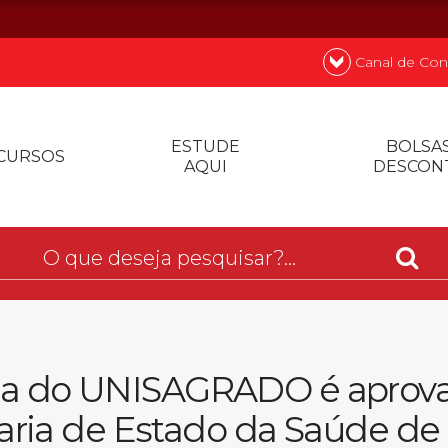
Canal de Con
nde
Quer
ESTUDE
BOLSAS
CURSOS
AQUI
DESCON
Prouni
Desconto de p
Biblioteca
pia do UNISAGRADO é aprov
aria de Estado da Saúde de
Contatos