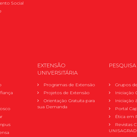
nto Social
e
EXTENSÃO
PESQUISA
UNIVERSITÁRIA
o
Programas de Extensão
Grupos de
fiança
Projetos de Extensão
Iniciação C
Orientação Gratuita para
Iniciação
sua Demanda
nosco
Portal Ca
r
Ética em 
mpus
Revistas C
UNISAGRA
ensa