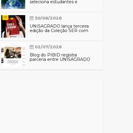
seleciona estudantes e
profissionais para preparação
do SUS contra eventos
climáticos extremos
30/06/2026
UNISAGRADO lança terceira
edição da Coleção SER com
reflexões sobre ética e
verdade
02/07/2026
Blog do PIBID registra
parceria entre UNISAGRADO
e EMEF Nacilda de Campos e
aproxima comunidade das
ações do programa