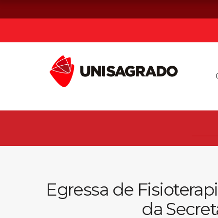
Já sou estuda
Graduação
Pós-graduação e MBA
Curta Duração
Egressa de Fisiotera
da Secret
Vestibular