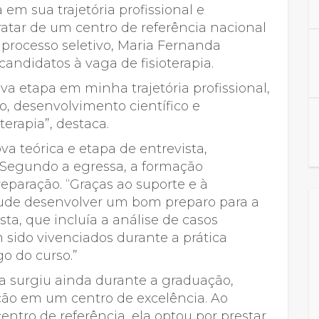
m sua trajetória profissional e
atar de um centro de referência nacional
processo seletivo, Maria Fernanda
candidatos à vaga de fisioterapia.
a etapa em minha trajetória profissional,
, desenvolvimento científico e
erapia”, destaca.
a teórica e etapa de entrevista,
s. Segundo a egressa, a formação
eparação. “Graças ao suporte e à
pude desenvolver um bom preparo para a
sta, que incluía a análise de casos
m sido vivenciados durante a prática
o do curso.”
a surgiu ainda durante a graduação,
ção em um centro de excelência. Ao
ntro de referência, ela optou por prestar