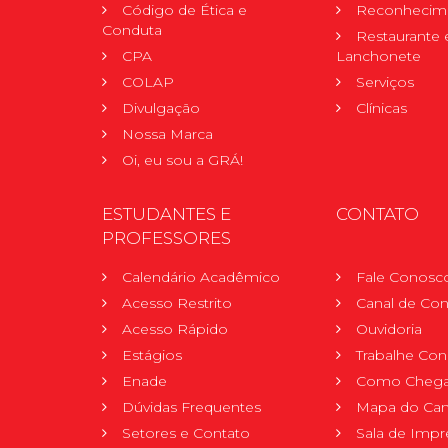
Código de Ética e
Reconhecime
Conduta
Restaurante 
CPA
Lanchonete
COLAP
Serviços
Divulgação
Clínicas
Nossa Marca
Oi, eu sou a GRÁ!
ESTUDANTES E
CONTATO
PROFESSORES
Calendário Acadêmico
Fale Conosc
Acesso Restrito
Canal de Con
Acesso Rápido
Ouvidoria
Estágios
Trabalhe Co
Enade
Como Chega
Dúvidas Frequentes
Mapa do Ca
Setores e Contato
Sala de Impr