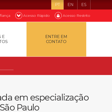
PT
EN
ES
fiança
Acesso Rápido
Acesso Restrito
o ser estudante
 E
ENTRE EM
TOS
CONTATO
ontualidade
ada em especialização
 São Paulo