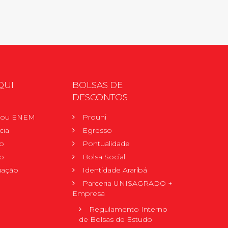
QUI
BOLSAS DE
DESCONTOS
r ou ENEM
Prouni
cia
Egresso
o
Pontualidade
o
Bolsa Social
uação
Identidade Araribá
Parceria UNISAGRADO +
Empresa
Regulamento Interno
de Bolsas de Estudo