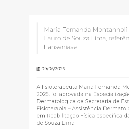
2ª Graduação
Maria Fernanda Montanholi 
Lauro de Souza Lima, referê
Transferência
hanseníase
Reingresso
09/06/2026
A fisioterapeuta Maria Fernanda 
2025, foi aprovada na Especializaçã
Dermatológica da Secretaria de Es
Fisioterapia – Assistência Dermatol
em Reabilitação Física específica da
de Souza Lima.