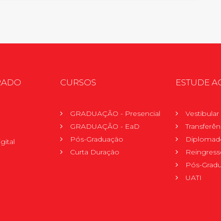
RADO
CURSOS
ESTUDE A
GRADUAÇÃO - Presencial
Vestibula
GRADUAÇÃO - EaD
Transferên
Pós-Graduação
Diplomad
gital
Curta Duração
Reingress
Pós-Grad
UATI