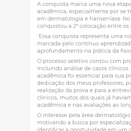
A conquista marca uma nova etapa e
acadêmica, especialmente por se tr
em dermatologia e hanseníase. No 
conquistou a 2ª colocação entre os 
“Essa conquista representa uma nov
marcada pelo contínuo aprendizado
aprofundamento na prática da fisiot
O processo seletivo contou com prov
incluindo análise de casos clínico
acadêmica foi essencial para sua pr
dedicação dos meus professores, 
realização da prova e para a entrevi
clínicos, muitos dos quais já havia
acadêmica e nas avaliações ao long
O interesse pela área dermatológic
motivando a busca por especializa
identificar a oportunidade em um ce