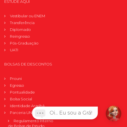
ESTUDE AQUI
Vestibular ou ENEM
Transferência
Diplomado
Reingresso
Pós-Graduação
UATI
BOLSAS DE DESCONTOS
Prouni
Egresso
Pontualidade
Bolsa Social
Identidade Araribá
Oi... Eu sou a Grá!
Parceria UNISAGRADO + Empresa
Regulamento Interno
de Bolsas de Estudo