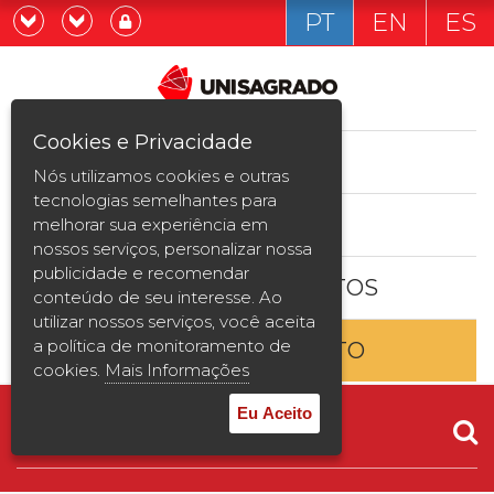
PT
EN
ES
Já sou estudande
Graduação
Cookies e Privacidade
CURSOS
Quero ser estudante
Nós utilizamos cookies e outras
Pós-graduação e MBA
tecnologias semelhantes para
ESTUDE AQUI
melhorar sua experiência em
Curta Duração
nossos serviços, personalizar nossa
publicidade e recomendar
BOLSAS E DESCONTOS
Vestibular
conteúdo de seu interesse. Ao
utilizar nossos serviços, você aceita
a política de monitoramento de
ENTRE EM CONTATO
2ª Graduação
cookies.
Mais Informações
Transferência
Eu Aceito
Reingresso