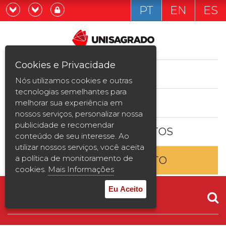
PT
EN
ES
Já sou estudande
Graduação
Cookies e Privacidade
CURSOS
Quero ser estudante
Nós utilizamos cookies e outras
Pós-graduação e MBA
tecnologias semelhantes para
ESTUDE AQUI
melhorar sua experiência em
Curta Duração
nossos serviços, personalizar nossa
publicidade e recomendar
BOLSAS E DESCONTOS
Vestibular
conteúdo de seu interesse. Ao
utilizar nossos serviços, você aceita
a política de monitoramento de
ENTRE EM CONTATO
2ª Graduação
cookies.
Mais Informações
Transferência
Eu Aceito
Reingresso