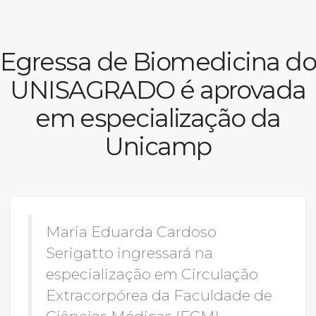
Prouni
Egressa de Biomedicina do
Desconto de pontualidade
UNISAGRADO é aprovada
Biblioteca
em especialização da
Contatos
Unicamp
Calendário acadêmico
Internacionalização
Maria Eduarda Cardoso
UATI
Serigatto ingressará na
especialização em Circulação
Extracorpórea da Faculdade de