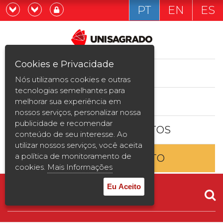
PT
EN
ES
Já sou estudande
Graduação
Cookies e Privacidade
CURSOS
Quero ser estudante
Nós utilizamos cookies e outras
Pós-graduação e MBA
tecnologias semelhantes para
ESTUDE AQUI
melhorar sua experiência em
Curta Duração
nossos serviços, personalizar nossa
publicidade e recomendar
BOLSAS E DESCONTOS
Vestibular
conteúdo de seu interesse. Ao
utilizar nossos serviços, você aceita
a política de monitoramento de
ENTRE EM CONTATO
2ª Graduação
cookies.
Mais Informações
Transferência
Eu Aceito
Reingresso