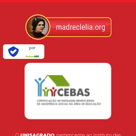
Verificada
por
O
UNISAGRADO
, pertencente ao Instituto das