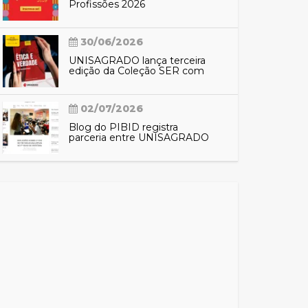
Profissões 2026
30/06/2026
UNISAGRADO lança terceira
edição da Coleção SER com
reflexões sobre ética e
verdade
02/07/2026
Blog do PIBID registra
parceria entre UNISAGRADO
e EMEF Nacilda de Campos e
aproxima comunidade das
ações do programa