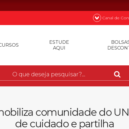
Canal de Con
nde
Quer
ESTUDE
BOLSAS
CURSOS
AQUI
DESCON
Prouni
Desconto de p
Biblioteca
5 mobiliza comunidade do
de cuidado e partilha
Contatos