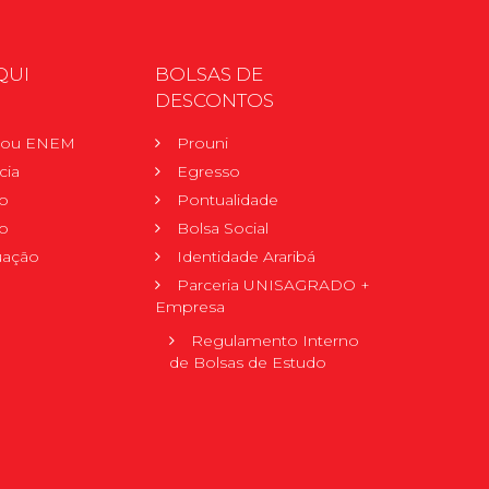
QUI
BOLSAS DE
DESCONTOS
r ou ENEM
Prouni
cia
Egresso
o
Pontualidade
o
Bolsa Social
uação
Identidade Araribá
Parceria UNISAGRADO +
Empresa
Regulamento Interno
de Bolsas de Estudo