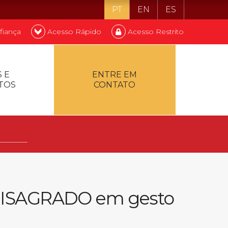
PT
EN
ES
fiança
Acesso Rápido
Acesso Restrito
o ser estudante
 E
ENTRE EM
TOS
CONTATO
ontualidade
 UNISAGRADO em gesto