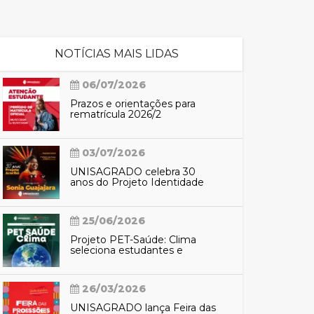
cadêmico
NOTÍCIAS MAIS LIDAS
06/07/2026
zação
Prazos e orientações para
rematrícula 2026/2
03/07/2026
UNISAGRADO celebra 30
anos do Projeto Identidade
Araribá com participação de
Sônia Guajajara
25/06/2026
Projeto PET-Saúde: Clima
seleciona estudantes e
profissionais para preparação
do SUS contra eventos
climáticos extremos
26/03/2026
UNISAGRADO lança Feira das