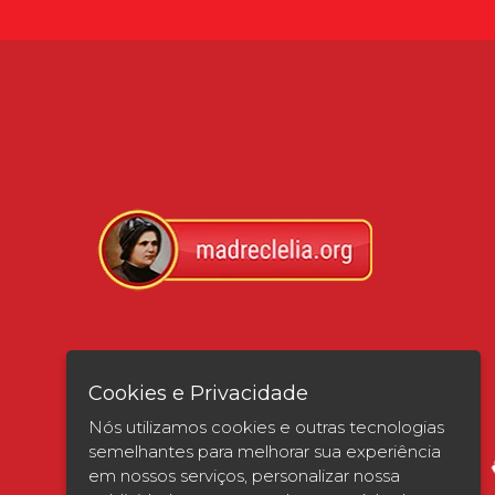
Verificada por
Cookies e Privacidade
Nós utilizamos cookies e outras tecnologias
semelhantes para melhorar sua experiência
em nossos serviços, personalizar nossa