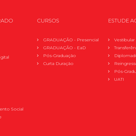
RADO
CURSOS
ESTUDE A
GRADUAÇÃO - Presencial
Vestibula
GRADUAÇÃO - EaD
Transferên
Pós-Graduação
Diplomad
gital
Curta Duração
Reingress
Pós-Grad
UATI
nto Social
e