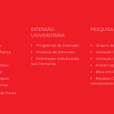
EXTENSÃO
PESQUISA
UNIVERSITÁRIA
o
Programas de Extensão
Grupos de
fiança
Projetos de Extensão
Iniciação C
Orientação Gratuita para
Iniciação
sua Demanda
nosco
Portal Ca
r
Ética em 
mpus
Revistas C
UNISAGRA
ensa
de Pauta