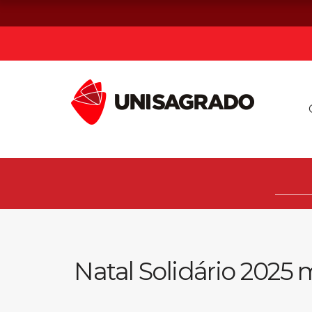
Já sou estuda
Graduação
Pós-graduação e MBA
Curta Duração
Natal Solidário 202
Vestibular