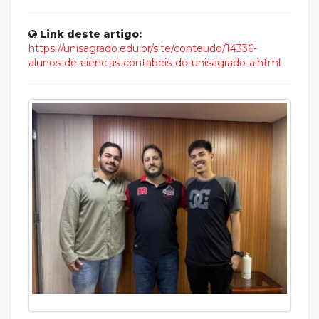
Link deste artigo:
https://unisagrado.edu.br/site/conteudo/14336-
alunos-de-ciencias-contabeis-do-unisagrado-a.html