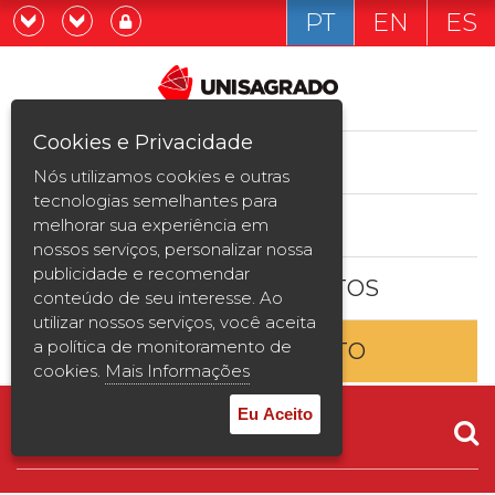
PT
EN
ES
Já sou estudande
Graduação
Cookies e Privacidade
CURSOS
Quero ser estudante
Nós utilizamos cookies e outras
Pós-graduação e MBA
tecnologias semelhantes para
ESTUDE AQUI
melhorar sua experiência em
Curta Duração
nossos serviços, personalizar nossa
publicidade e recomendar
BOLSAS E DESCONTOS
Vestibular
conteúdo de seu interesse. Ao
utilizar nossos serviços, você aceita
a política de monitoramento de
ENTRE EM CONTATO
2ª Graduação
cookies.
Mais Informações
Transferência
Eu Aceito
Reingresso