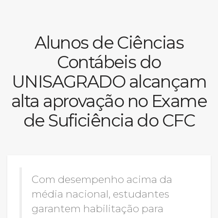
Prouni
Alunos de Ciências
Desconto de pontualidade
Contábeis do
Biblioteca
UNISAGRADO alcançam
Contatos
alta aprovação no Exame
Calendário acadêmico
de Suficiência do CFC
Internacionalização
UATI
Com desempenho acima da
média nacional, estudantes
garantem habilitação para