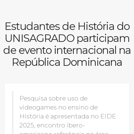
Prouni
Estudantes de História do
Desconto de pontualidade
UNISAGRADO participam
Biblioteca
de evento internacional na
Contatos
República Dominicana
Calendário acadêmico
Internacionalização
Pesquisa sobre uso de
UATI
videogames no ensino de
História é apresentada no EIDE
2025, encontro ibero-