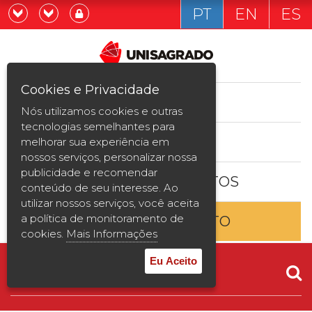
PT
EN
ES
Já sou estudande
Graduação
Cookies e Privacidade
CURSOS
Quero ser estudante
Nós utilizamos cookies e outras
Pós-graduação e MBA
tecnologias semelhantes para
ESTUDE AQUI
melhorar sua experiência em
Curta Duração
nossos serviços, personalizar nossa
publicidade e recomendar
BOLSAS E DESCONTOS
Vestibular
conteúdo de seu interesse. Ao
utilizar nossos serviços, você aceita
a política de monitoramento de
ENTRE EM CONTATO
2ª Graduação
cookies.
Mais Informações
Transferência
Eu Aceito
Reingresso