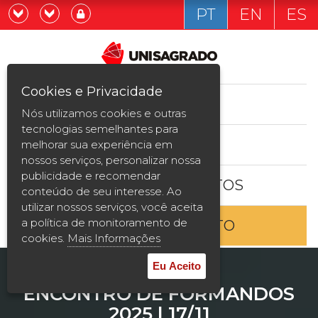
PT
EN
ES
Já sou estudande
Graduação
Cookies e Privacidade
CURSOS
Quero ser estudante
Nós utilizamos cookies e outras
Pós-graduação e MBA
tecnologias semelhantes para
ESTUDE AQUI
melhorar sua experiência em
Curta Duração
nossos serviços, personalizar nossa
publicidade e recomendar
BOLSAS E DESCONTOS
Vestibular
conteúdo de seu interesse. Ao
utilizar nossos serviços, você aceita
a política de monitoramento de
ENTRE EM CONTATO
2ª Graduação
cookies.
Mais Informações
Transferência
Eu Aceito
ENCONTRO DE FORMANDOS
Reingresso
2025 | 17/11