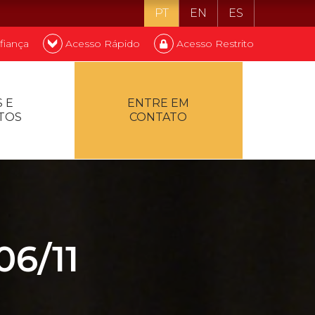
PT
EN
ES
fiança
Acesso Rápido
Acesso Restrito
o ser estudante
 E
ENTRE EM
TOS
CONTATO
ontualidade
6/11