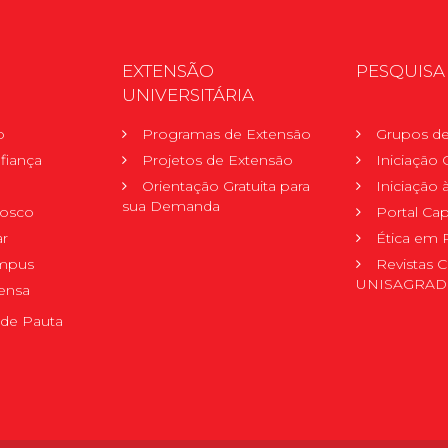
EXTENSÃO
PESQUISA
UNIVERSITÁRIA
o
Programas de Extensão
Grupos de
fiança
Projetos de Extensão
Iniciação C
Orientação Gratuita para
Iniciação
sua Demanda
nosco
Portal Ca
r
Ética em 
mpus
Revistas C
UNISAGRA
ensa
de Pauta