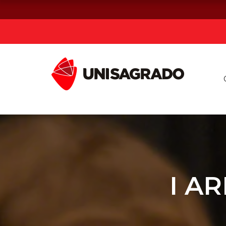
Já sou estuda
Graduação
Pós-graduação e MBA
Curta Duração
I AR
Vestibular