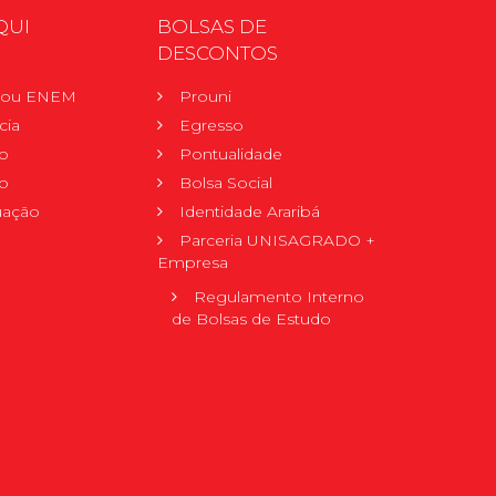
QUI
BOLSAS DE
DESCONTOS
r ou ENEM
Prouni
cia
Egresso
o
Pontualidade
o
Bolsa Social
uação
Identidade Araribá
Parceria UNISAGRADO +
Empresa
Regulamento Interno
de Bolsas de Estudo