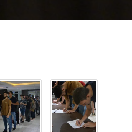
cadêmico
zação