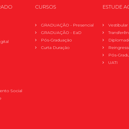
RADO
CURSOS
ESTUDE A
GRADUAÇÃO - Presencial
Vestibula
GRADUAÇÃO - EaD
Transferên
Pós-Graduação
Diplomad
gital
Curta Duração
Reingress
Pós-Grad
UATI
nto Social
e