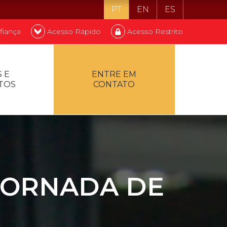
PT
EN
ES
fiança
Acesso Rápido
Acesso Restrito
o ser estudante
 E
ENTRE EM
TOS
CONTATO
ontualidade
 JORNADA DE