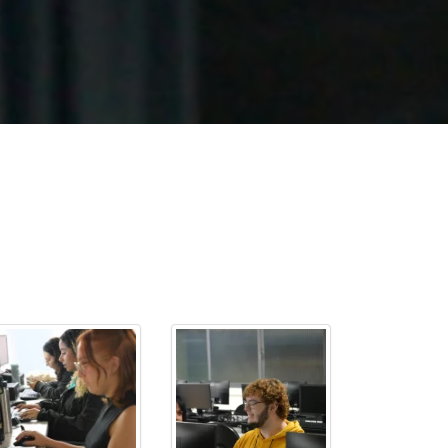
cadêmico
zação