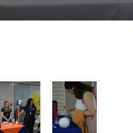
cadêmico
zação