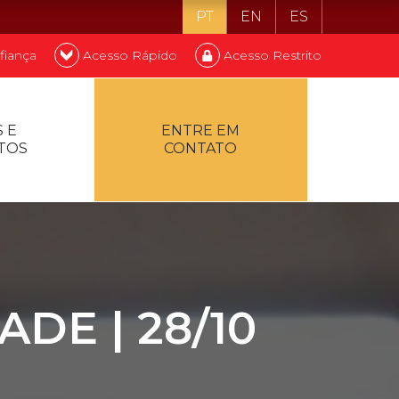
PT
EN
ES
fiança
Acesso Rápido
Acesso Restrito
o ser estudante
 E
ENTRE EM
TOS
CONTATO
ontualidade
DE | 28/10