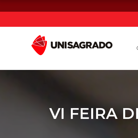
Já sou estuda
Graduação
Pós-graduação e MBA
Curta Duração
VI FEIRA 
Vestibular