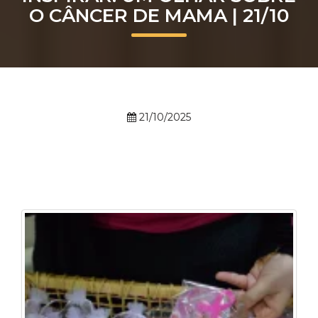
O CÂNCER DE MAMA | 21/10
Prouni
Desconto de pontualidade
Biblioteca
21/10/2025
Contatos
Calendário acadêmico
Internacionalização
UATI