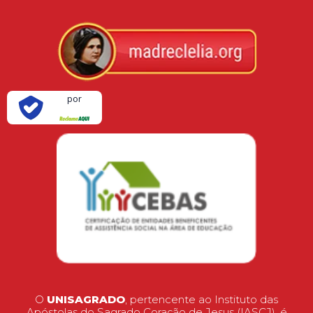
Verificada
por
O
UNISAGRADO
, pertencente ao Instituto das
Apóstolas do Sagrado Coração de Jesus (IASCJ), é