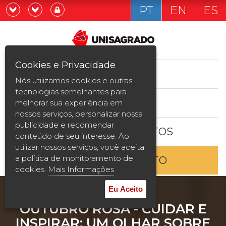
PT
EN
ES
Já sou estudande
Graduação
Cookies e Privacidade
CURSOS
Quero ser estudante
Nós utilizamos cookies e outras
Pós-graduação e MBA
tecnologias semelhantes para
ESTUDE AQUI
melhorar sua experiência em
Curta Duração
nossos serviços, personalizar nossa
publicidade e recomendar
BOLSAS E DESCONTOS
Vestibular
conteúdo de seu interesse. Ao
utilizar nossos serviços, você aceita
a política de monitoramento de
ENTRE EM CONTATO
2ª Graduação
cookies.
Mais Informações
Transferência
Eu Aceito
OUTUBRO ROSA - CUIDAR E
Reingresso
INSPIRAR: UM OLHAR SOBRE