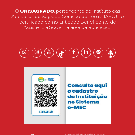
O
UNISAGRADO
, pertencente ao Instituto das
Apóstolas do Sagrado Coração de Jesus (IASCJ), é
certificado como Entidade Beneficente de
Assistência Social na área da educação.