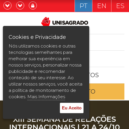
PT
EN
ES
Já sou estudande
Graduação
Cookies e Privacidade
CURSOS
Quero ser estudante
Nós utilizamos cookies e outras
Pós-graduação e MBA
tecnologias semelhantes para
ESTUDE AQUI
melhorar sua experiência em
Curta Duração
nossos serviços, personalizar nossa
publicidade e recomendar
BOLSAS E DESCONTOS
Vestibular
conteúdo de seu interesse. Ao
utilizar nossos serviços, você aceita
a política de monitoramento de
ENTRE EM CONTATO
2ª Graduação
cookies.
Mais Informações
Transferência
Eu Aceito
XIII SEMANA DE RELAÇÕES
Reingresso
INTERNACIONAIS | 21 A 24/10