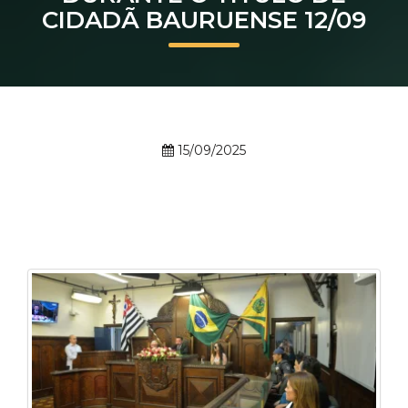
CIDADÃ BAURUENSE 12/09
Prouni
Desconto de pontualidade
Biblioteca
15/09/2025
Contatos
Calendário acadêmico
Internacionalização
UATI