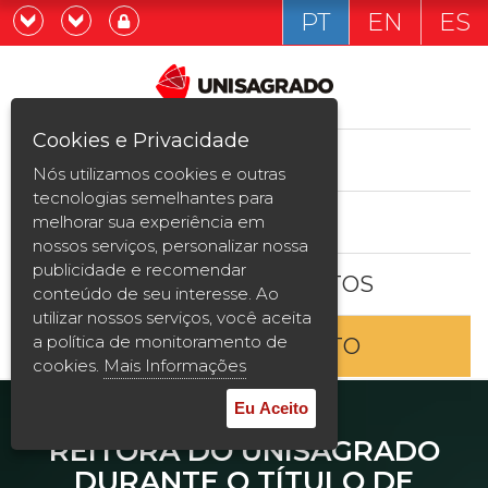
PT
EN
ES
Já sou estudande
Graduação
Cookies e Privacidade
CURSOS
Quero ser estudante
Nós utilizamos cookies e outras
Pós-graduação e MBA
tecnologias semelhantes para
ESTUDE AQUI
melhorar sua experiência em
Curta Duração
nossos serviços, personalizar nossa
publicidade e recomendar
BOLSAS E DESCONTOS
Vestibular
conteúdo de seu interesse. Ao
utilizar nossos serviços, você aceita
a política de monitoramento de
ENTRE EM CONTATO
2ª Graduação
cookies.
Mais Informações
Transferência
Eu Aceito
REITORA DO UNISAGRADO
Reingresso
DURANTE O TÍTULO DE