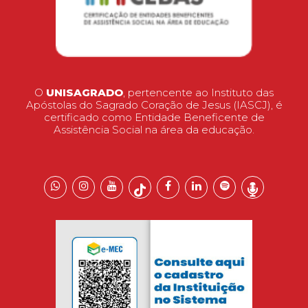
O
UNISAGRADO
, pertencente ao Instituto das
Apóstolas do Sagrado Coração de Jesus (IASCJ), é
certificado como Entidade Beneficente de
Assistência Social na área da educação.