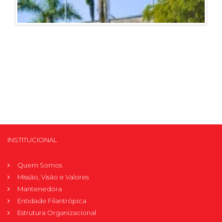
INSTITUCIONAL
Quem Somos
Missão, Visão e Valores
Mantenedora
Entidade Filantrópica
Estrutura Organizacional