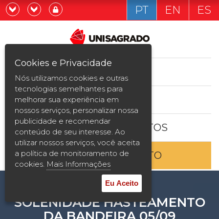
PT
EN
ES
Já sou estudande
Graduação
Cookies e Privacidade
CURSOS
Quero ser estudante
Nós utilizamos cookies e outras
Pós-graduação e MBA
tecnologias semelhantes para
ESTUDE AQUI
melhorar sua experiência em
Curta Duração
nossos serviços, personalizar nossa
publicidade e recomendar
BOLSAS E DESCONTOS
Vestibular
conteúdo de seu interesse. Ao
utilizar nossos serviços, você aceita
a política de monitoramento de
ENTRE EM CONTATO
2ª Graduação
cookies.
Mais Informações
Transferência
Eu Aceito
SOLENIDADE HASTEAMENTO
Reingresso
DA BANDEIRA 05/09