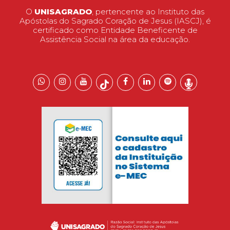
O
UNISAGRADO
, pertencente ao Instituto das
Apóstolas do Sagrado Coração de Jesus (IASCJ), é
certificado como Entidade Beneficente de
Assistência Social na área da educação.