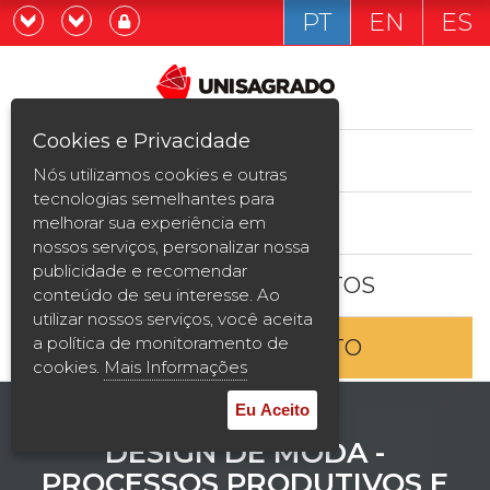
PT
EN
ES
Já sou estudande
Graduação
Cookies e Privacidade
CURSOS
Quero ser estudante
Nós utilizamos cookies e outras
Pós-graduação e MBA
tecnologias semelhantes para
ESTUDE AQUI
melhorar sua experiência em
Curta Duração
nossos serviços, personalizar nossa
publicidade e recomendar
BOLSAS E DESCONTOS
Vestibular
conteúdo de seu interesse. Ao
utilizar nossos serviços, você aceita
a política de monitoramento de
ENTRE EM CONTATO
2ª Graduação
cookies.
Mais Informações
Transferência
Eu Aceito
DESIGN DE MODA -
Reingresso
PROCESSOS PRODUTIVOS E