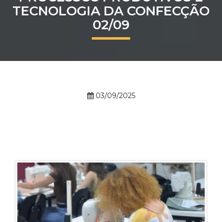
TECNOLOGIA DA CONFECÇÃO
Prouni
02/09
Desconto de pontualidade
Biblioteca
Contatos
03/09/2025
Calendário acadêmico
Internacionalização
UATI