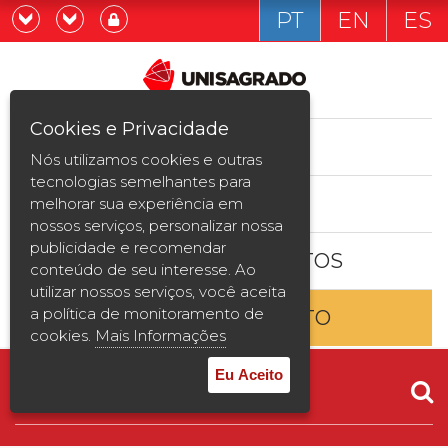
PT
EN
ES
Já sou estudande
Graduação
Cookies e Privacidade
CURSOS
Quero ser estudante
Nós utilizamos cookies e outras
Pós-graduação e MBA
tecnologias semelhantes para
ESTUDE AQUI
melhorar sua experiência em
Curta Duração
nossos serviços, personalizar nossa
publicidade e recomendar
BOLSAS E DESCONTOS
Vestibular
conteúdo de seu interesse. Ao
utilizar nossos serviços, você aceita
a política de monitoramento de
ENTRE EM CONTATO
2ª Graduação
cookies.
Mais Informações
Transferência
Eu Aceito
Reingresso