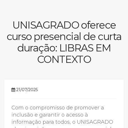
Prouni
UNISAGRADO oferece
Desconto de pontualidade
curso presencial de curta
Biblioteca
duração: LIBRAS EM
Contatos
CONTEXTO
Calendário acadêmico
Internacionalização
21/07/2025
UATI
Com o compromisso de promover a
inclusão e garantir o acesso à
informação para todos, o UNISAGRADO