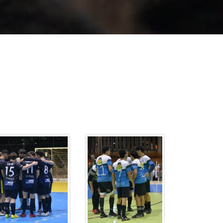
cadêmico
zação