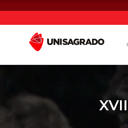
Já sou estuda
Graduação
Pós-graduação e MBA
Curta Duração
XVI
Vestibular