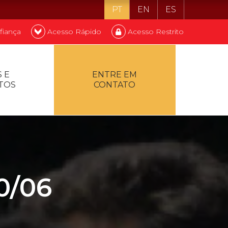
PT
EN
ES
fiança
Acesso Rápido
Acesso Restrito
o ser estudante
 E
ENTRE EM
TOS
CONTATO
ontualidade
0/06