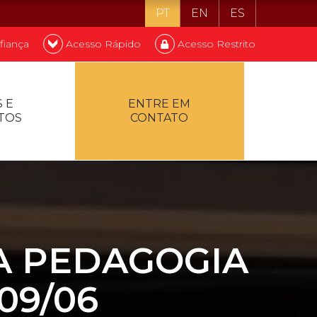
PT
EN
ES
fiança
Acesso Rápido
Acesso Restrito
o ser estudante
 E
ENTRE EM
TOS
CONTATO
ontualidade
A PEDAGOGIA
09/06