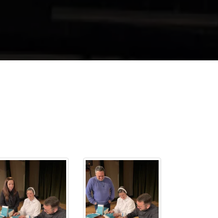
cadêmico
zação