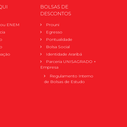
QUI
BOLSAS DE
DESCONTOS
r ou ENEM
Prouni
cia
Egresso
o
Pontualidade
o
Bolsa Social
uação
Identidade Araribá
Parceria UNISAGRADO +
Empresa
Regulamento Interno
de Bolsas de Estudo