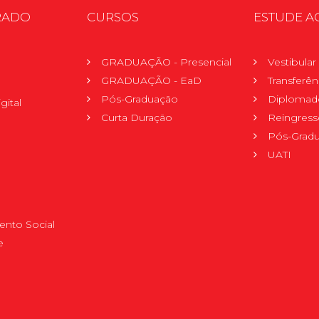
RADO
CURSOS
ESTUDE A
GRADUAÇÃO - Presencial
Vestibula
GRADUAÇÃO - EaD
Transferên
Pós-Graduação
Diplomad
gital
Curta Duração
Reingress
Pós-Grad
UATI
nto Social
e