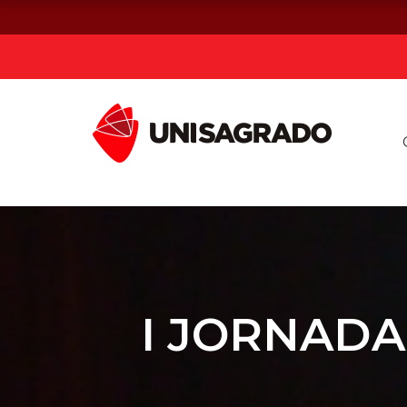
Já sou estuda
Graduação
Pós-graduação e MBA
Curta Duração
I JORNADA
Vestibular