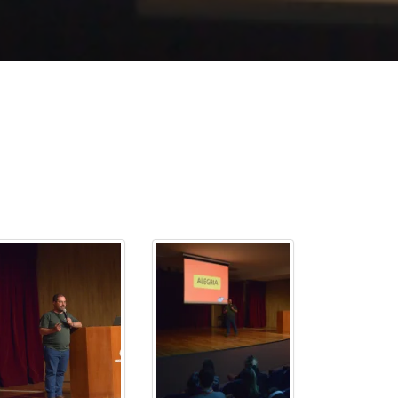
cadêmico
zação