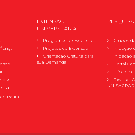
EXTENSÃO
PESQUISA
UNIVERSITÁRIA
o
Programas de Extensão
Grupos de
fiança
Projetos de Extensão
Iniciação C
Orientação Gratuita para
Iniciação
sua Demanda
nosco
Portal Ca
r
Ética em 
mpus
Revistas C
UNISAGRA
ensa
de Pauta