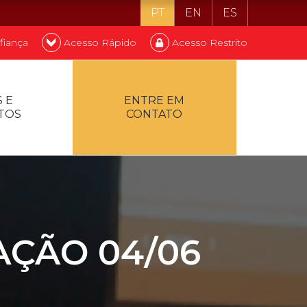
PT
EN
ES
fiança
Acesso Rápido
Acesso Restrito
o ser estudante
 E
ENTRE EM
TOS
CONTATO
ontualidade
AÇÃO 04/06