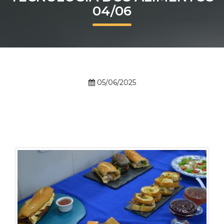
04/06
Prouni
Desconto de pontualidade
Biblioteca
05/06/2025
Contatos
Calendário acadêmico
Internacionalização
UATI