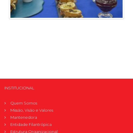
INSTITUCIONAL
Quem Somos
Missão, Visão e Valores
Mantenedora
Entidade Filantrópica
Estrutura Organizacional