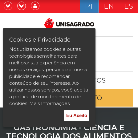
PT
EN
ES
Já sou estudande
Graduação
Cookies e Privacidade
CURSOS
Quero ser estudante
Nós utilizamos cookies e outras
Pós-graduação e MBA
tecnologias semelhantes para
ESTUDE AQUI
melhorar sua experiência em
Curta Duração
nossos serviços, personalizar nossa
publicidade e recomendar
BOLSAS E DESCONTOS
Vestibular
conteúdo de seu interesse. Ao
utilizar nossos serviços, você aceita
a política de monitoramento de
ENTRE EM CONTATO
2ª Graduação
cookies.
Mais Informações
Transferência
Eu Aceito
GASTRONOMIA - CIÊNCIA E
Reingresso
TECNOLOGIA DOS ALIMENTOS