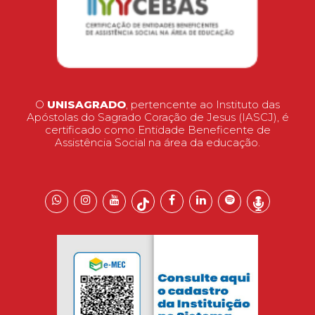
O
UNISAGRADO
, pertencente ao Instituto das
Apóstolas do Sagrado Coração de Jesus (IASCJ), é
certificado como Entidade Beneficente de
Assistência Social na área da educação.