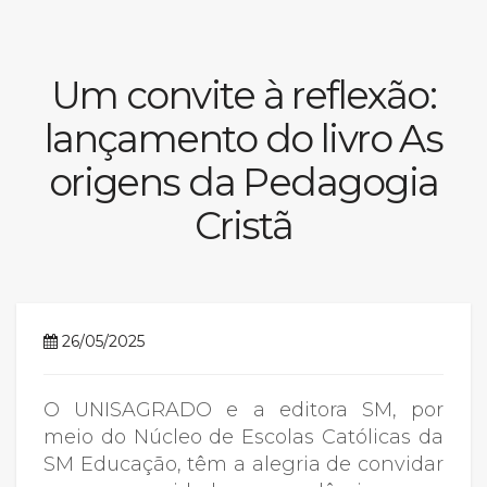
Prouni
Um convite à reflexão:
Desconto de pontualidade
lançamento do livro As
Biblioteca
origens da Pedagogia
Contatos
Cristã
Calendário acadêmico
Internacionalização
26/05/2025
UATI
O UNISAGRADO e a editora SM, por
meio do Núcleo de Escolas Católicas da
SM Educação, têm a alegria de convidar