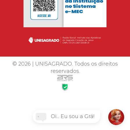
© 2026 | UNISAGRADO. Todos os direitos
reservados.
Oi... Eu sou a Grá!