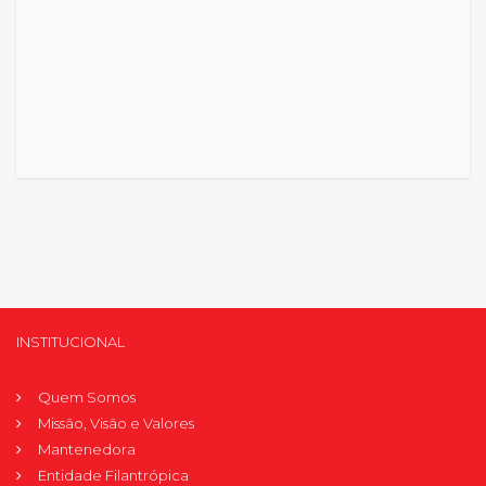
INSTITUCIONAL
Quem Somos
Missão, Visão e Valores
Mantenedora
Entidade Filantrópica