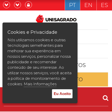
PT
EN
ES
Já sou estudande
Graduação
Cookies e Privacidade
CURSOS
Quero ser estudante
Nós utilizamos cookies e outras
Pós-graduação e MBA
tecnologias semelhantes para
ESTUDE AQUI
melhorar sua experiência em
Curta Duração
nossos serviços, personalizar nossa
publicidade e recomendar
BOLSAS E DESCONTOS
Vestibular
conteúdo de seu interesse. Ao
utilizar nossos serviços, você aceita
a política de monitoramento de
ENTRE EM CONTATO
2ª Graduação
cookies.
Mais Informações
Transferência
Eu Aceito
Reingresso