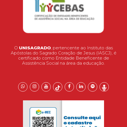
O
UNISAGRADO
, pertencente ao Instituto das
Apóstolas do Sagrado Coração de Jesus (IASCJ), é
certificado como Entidade Beneficente de
Assistência Social na área da educação.