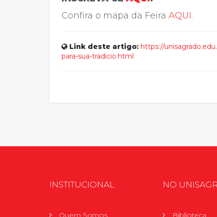
Confira o mapa da Feira
AQUI.
Link deste artigo:
https://unisagrado.edu
para-sua-tradicio.html
INSTITUCIONAL
NO UNISAG
Quem Somos
Biblioteca