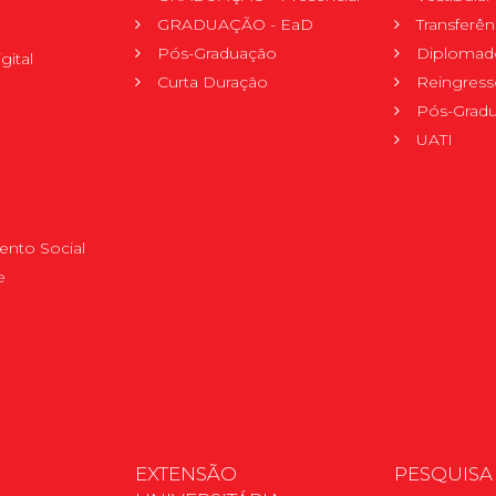
GRADUAÇÃO - EaD
Transferên
Pós-Graduação
Diplomad
gital
Curta Duração
Reingress
Pós-Grad
UATI
nto Social
e
EXTENSÃO
PESQUISA