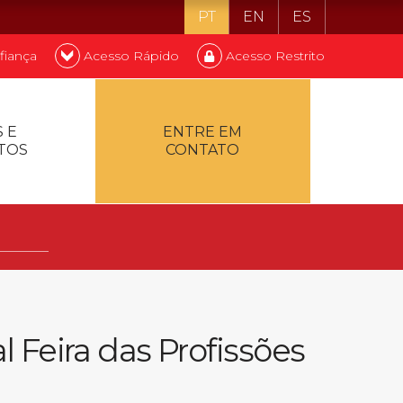
PT
EN
ES
fiança
Acesso Rápido
Acesso Restrito
o ser estudante
 E
ENTRE EM
TOS
CONTATO
ontualidade
 Feira das Profissões