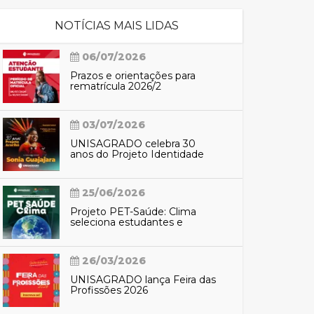
NOTÍCIAS MAIS LIDAS
cadêmico
06/07/2026
Prazos e orientações para
rematrícula 2026/2
zação
03/07/2026
UNISAGRADO celebra 30
anos do Projeto Identidade
Araribá com participação de
Sônia Guajajara
25/06/2026
Projeto PET-Saúde: Clima
seleciona estudantes e
profissionais para preparação
do SUS contra eventos
climáticos extremos
26/03/2026
UNISAGRADO lança Feira das
Profissões 2026