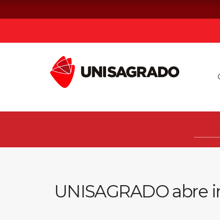
Já sou estuda
Graduação
Pós-graduação e MBA
Curta Duração
UNISAGRADO abre insc
Vestibular