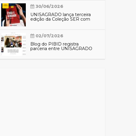
30/06/2026
UNISAGRADO lança terceira
edição da Coleção SER com
reflexões sobre ética e
verdade
02/07/2026
Blog do PIBID registra
parceria entre UNISAGRADO
e EMEF Nacilda de Campos e
aproxima comunidade das
ações do programa