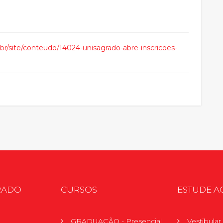
.br/site/conteudo/14024-unisagrado-abre-inscricoes-
RADO
CURSOS
ESTUDE A
GRADUAÇÃO - Presencial
Vestibula