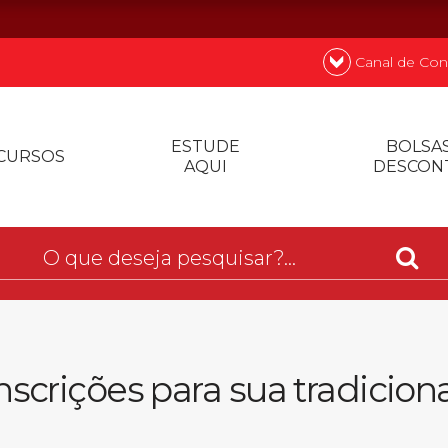
Canal de Con
nde
Quer
ESTUDE
BOLSAS
CURSOS
AQUI
DESCON
Prouni
Desconto de p
Biblioteca
rições para sua tradicional
Contatos