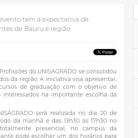
Calendário a
o evento tem a expectativa de
ntes de Bauru e região
Internacionali
UATI
 Profissões do UNISAGRADO se consolidou
 da região. A iniciativa visa apresentar,
 cursos de graduação com o objetivo de
s interessados na importante escolha da
UNISAGRADO será realizada no dia 20 de
ríodo da manhã e das 13h30 às 17h30 no
totalmente presencial, no campus da
itante pode escolher um dos horários para