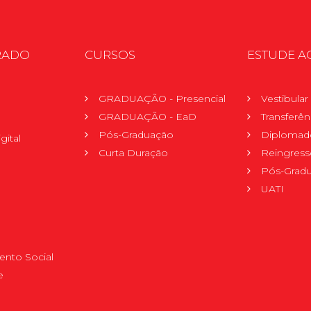
RADO
CURSOS
ESTUDE A
GRADUAÇÃO - Presencial
Vestibula
GRADUAÇÃO - EaD
Transferên
Pós-Graduação
Diplomad
gital
Curta Duração
Reingress
Pós-Grad
UATI
nto Social
e