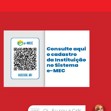
Oi... Eu sou a Grá!