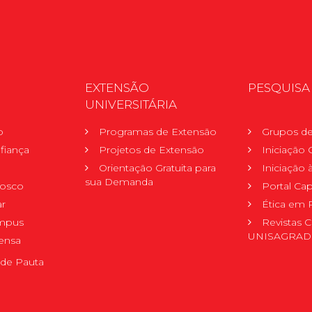
EXTENSÃO
PESQUISA
UNIVERSITÁRIA
o
Programas de Extensão
Grupos de
fiança
Projetos de Extensão
Iniciação C
Orientação Gratuita para
Iniciação
sua Demanda
nosco
Portal Ca
r
Ética em 
mpus
Revistas C
UNISAGRA
ensa
de Pauta