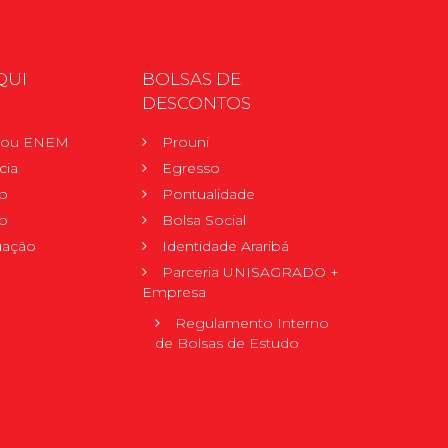
QUI
BOLSAS DE
DESCONTOS
r ou ENEM
Prouni
cia
Egresso
o
Pontualidade
o
Bolsa Social
uação
Identidade Araribá
Parceria UNISAGRADO +
Empresa
Regulamento Interno
de Bolsas de Estudo