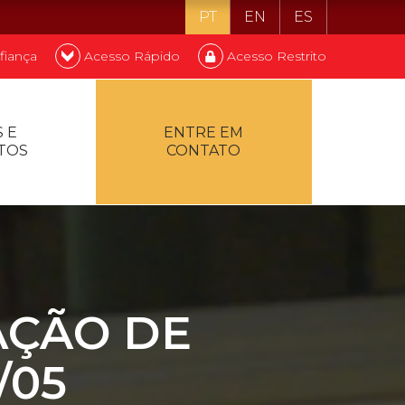
PT
EN
ES
fiança
Acesso Rápido
Acesso Restrito
o ser estudante
 E
ENTRE EM
TOS
CONTATO
ontualidade
AÇÃO DE
/05