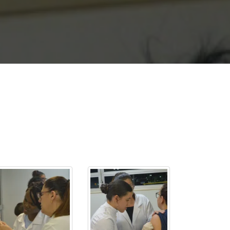
cadêmico
zação