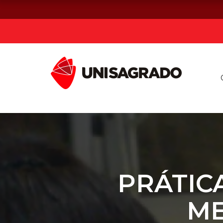
Já sou estuda
Graduação
Pós-graduação e MBA
Curta Duração
PRÁTIC
ME
Vestibular