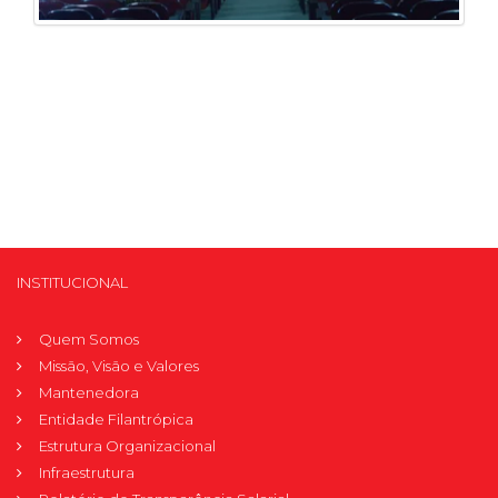
INSTITUCIONAL
Quem Somos
Missão, Visão e Valores
Mantenedora
Entidade Filantrópica
Estrutura Organizacional
Infraestrutura