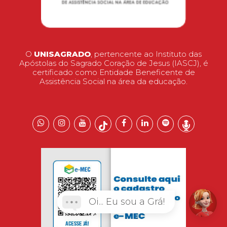
O
UNISAGRADO
, pertencente ao Instituto das
Apóstolas do Sagrado Coração de Jesus (IASCJ), é
certificado como Entidade Beneficente de
Assistência Social na área da educação.
Oi... Eu sou a Grá!