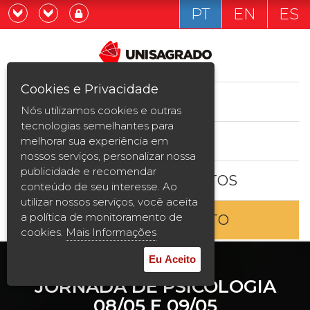
PT
EN
ES
Já sou estudande
Graduação
Cookies e Privacidade
CURSOS
Quero ser estudante
Nós utilizamos cookies e outras
Pós-graduação e MBA
tecnologias semelhantes para
ESTUDE AQUI
melhorar sua experiência em
Curta Duração
nossos serviços, personalizar nossa
publicidade e recomendar
BOLSAS E DESCONTOS
Vestibular
conteúdo de seu interesse. Ao
utilizar nossos serviços, você aceita
a política de monitoramento de
ENTRE EM CONTATO
2ª Graduação
cookies.
Mais Informações
Transferência
Eu Aceito
JORNADA DE PSICOLOGIA
Reingresso
08/05 E 09/05