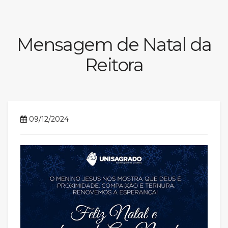
Prouni
Mensagem de Natal da
Desconto de pontualidade
Reitora
Biblioteca
Contatos
Calendário acadêmico
09/12/2024
Internacionalização
UATI