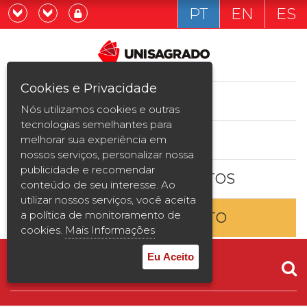
PT
EN
ES
Já sou estudande
Graduação
Cookies e Privacidade
CURSOS
Quero ser estudante
Nós utilizamos cookies e outras
Pós-graduação e MBA
tecnologias semelhantes para
ESTUDE AQUI
melhorar sua experiência em
Curta Duração
nossos serviços, personalizar nossa
publicidade e recomendar
BOLSAS E DESCONTOS
Vestibular
conteúdo de seu interesse. Ao
utilizar nossos serviços, você aceita
a política de monitoramento de
ENTRE EM CONTATO
2ª Graduação
cookies.
Mais Informações
Transferência
Eu Aceito
Reingresso