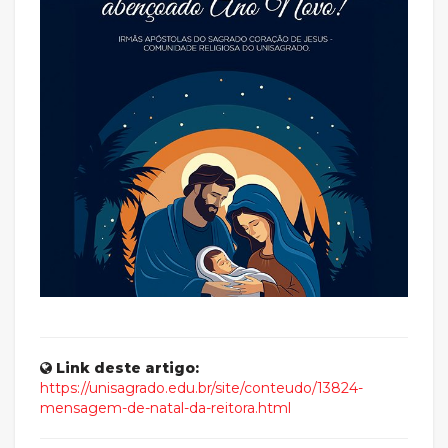
Link deste artigo:
https://unisagrado.edu.br/site/conteudo/13824-
mensagem-de-natal-da-reitora.html