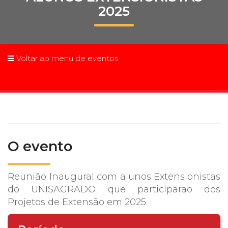
2025
Prouni
Desconto de pontualidade
Voltar ao menu de eventos
Biblioteca
Contatos
Calendário acadêmico
Internacionalização
O evento
UATI
Reunião Inaugural com alunos Extensionistas
do UNISAGRADO que participarão dos
Projetos de Extensão em 2025.