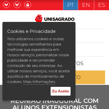
PT
EN
ES
Já sou estudande
Graduação
Cookies e Privacidade
CURSOS
Quero ser estudante
Nós utilizamos cookies e outras
Pós-graduação e MBA
tecnologias semelhantes para
ESTUDE AQUI
melhorar sua experiência em
Curta Duração
nossos serviços, personalizar nossa
publicidade e recomendar
BOLSAS E DESCONTOS
Vestibular
conteúdo de seu interesse. Ao
utilizar nossos serviços, você aceita
a política de monitoramento de
ENTRE EM CONTATO
2ª Graduação
cookies.
Mais Informações
Transferência
Eu Aceito
REUNIÃO INAUGURAL COM
Reingresso
ALUNOS EXTENSIONISTAS