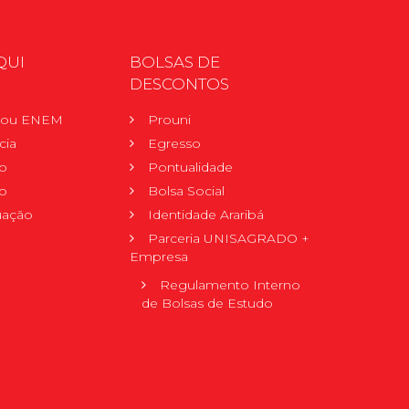
QUI
BOLSAS DE
DESCONTOS
r ou ENEM
Prouni
cia
Egresso
o
Pontualidade
o
Bolsa Social
uação
Identidade Araribá
Parceria UNISAGRADO +
Empresa
Regulamento Interno
de Bolsas de Estudo