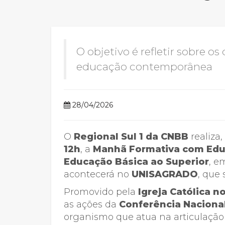
2ª Graduação
O objetivo é refletir sobre os
educação contemporânea
Transferência
28/04/2026
Reingresso
O
Regional Sul 1 da CNBB
realiza,
12h
, a
Manhã Formativa com Educ
Educação Básica ao Superior
, e
acontecerá no
UNISAGRADO
, que 
Promovido pela
Igreja Católica n
as ações da
Conferência Nacional
organismo que atua na articulação d