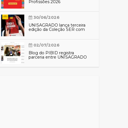
Profissões 2026
30/06/2026
UNISAGRADO lança terceira
edição da Coleção SER com
reflexões sobre ética e
verdade
02/07/2026
Blog do PIBID registra
parceria entre UNISAGRADO
e EMEF Nacilda de Campos e
aproxima comunidade das
ações do programa