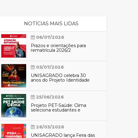
cadêmico
NOTÍCIAS MAIS LIDAS
06/07/2026
zação
Prazos e orientações para
rematrícula 2026/2
03/07/2026
UNISAGRADO celebra 30
anos do Projeto Identidade
Araribá com participação de
Sônia Guajajara
25/06/2026
Projeto PET-Saúde: Clima
seleciona estudantes e
profissionais para preparação
do SUS contra eventos
climáticos extremos
26/03/2026
UNISAGRADO lança Feira das