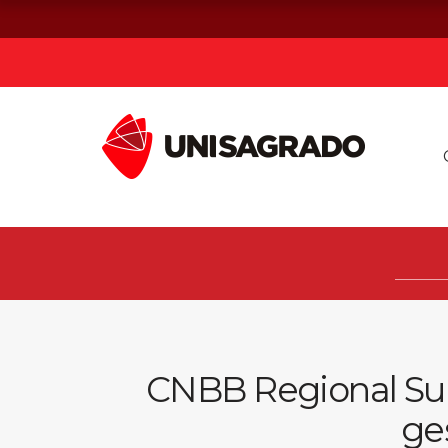
Já sou estuda
Graduação
Pós-graduação e MBA
Curta Duração
CNBB Regional Sul
ge
Vestibular