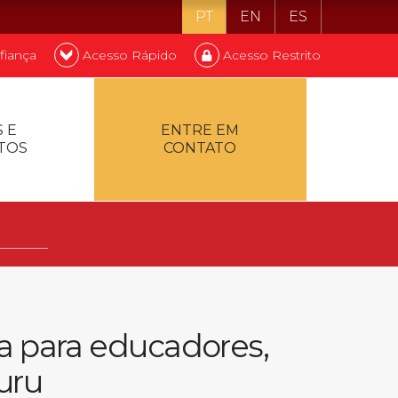
PT
EN
ES
fiança
Acesso Rápido
Acesso Restrito
o ser estudante
 E
ENTRE EM
TOS
CONTATO
ontualidade
a para educadores,
uru