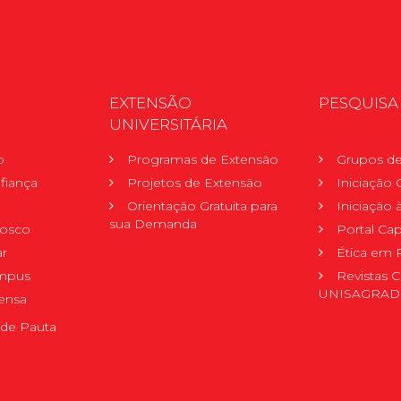
EXTENSÃO
PESQUISA
UNIVERSITÁRIA
o
Programas de Extensão
Grupos de
fiança
Projetos de Extensão
Iniciação C
Orientação Gratuita para
Iniciação
sua Demanda
nosco
Portal Ca
r
Ética em 
mpus
Revistas C
UNISAGRA
ensa
de Pauta