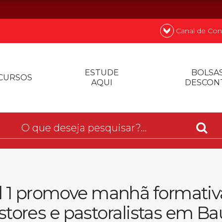
Canal de Con
nde
Quer
ESTUDE
BOLSAS
CURSOS
AQUI
DESCON
Prouni
Desconto de p
Biblioteca
 1 promove manhã formativ
stores e pastoralistas em Ba
Contatos