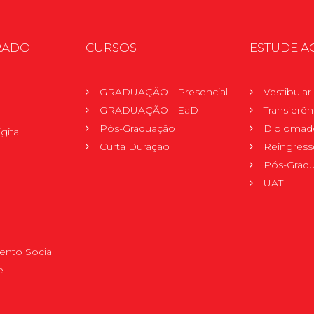
RADO
CURSOS
ESTUDE A
GRADUAÇÃO - Presencial
Vestibula
GRADUAÇÃO - EaD
Transferên
Pós-Graduação
Diplomad
gital
Curta Duração
Reingress
Pós-Grad
UATI
nto Social
e