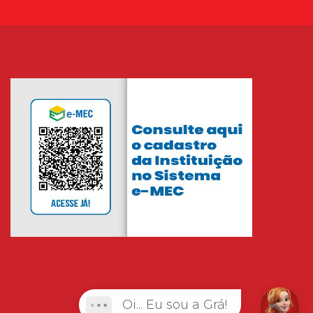
Oi... Eu sou a Grá!