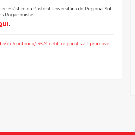
r eclesiástico da Pastoral Universitária do Regional Sul 1
es Rogacionistas.
QUI
.
.br/site/conteudo/14574-cnbb-regional-sul-1-promove-