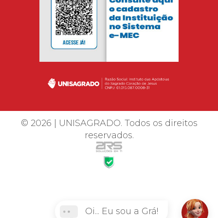
© 2026 | UNISAGRADO. Todos os direitos
reservados.
Oi... Eu sou a Grá!