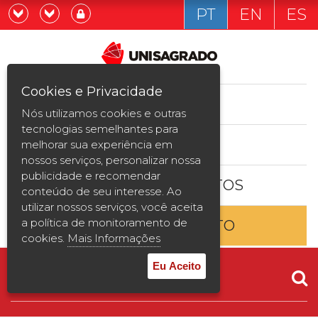
PT
EN
ES
Já sou estudande
Graduação
Cookies e Privacidade
CURSOS
Quero ser estudante
Nós utilizamos cookies e outras
Pós-graduação e MBA
tecnologias semelhantes para
ESTUDE AQUI
melhorar sua experiência em
Curta Duração
nossos serviços, personalizar nossa
publicidade e recomendar
BOLSAS E DESCONTOS
Vestibular
conteúdo de seu interesse. Ao
utilizar nossos serviços, você aceita
a política de monitoramento de
ENTRE EM CONTATO
2ª Graduação
cookies.
Mais Informações
Transferência
Eu Aceito
Reingresso