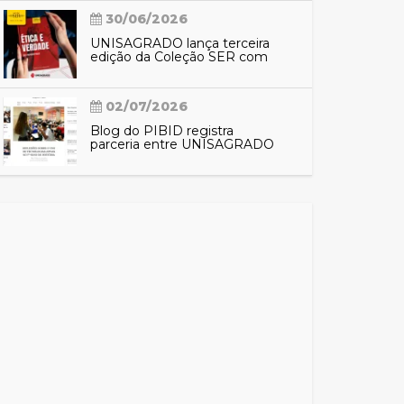
30/06/2026
UNISAGRADO lança terceira
edição da Coleção SER com
reflexões sobre ética e
verdade
02/07/2026
Blog do PIBID registra
parceria entre UNISAGRADO
e EMEF Nacilda de Campos e
aproxima comunidade das
ações do programa