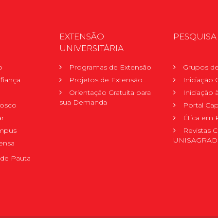
EXTENSÃO
PESQUISA
UNIVERSITÁRIA
o
Programas de Extensão
Grupos de
fiança
Projetos de Extensão
Iniciação C
Orientação Gratuita para
Iniciação
sua Demanda
nosco
Portal Ca
r
Ética em 
mpus
Revistas C
UNISAGRA
ensa
de Pauta