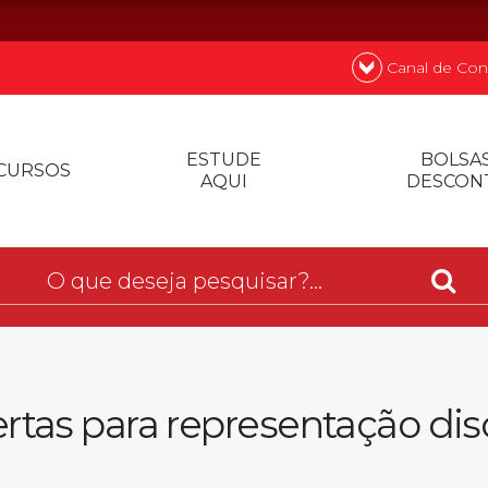
Canal de Con
nde
Quer
ESTUDE
BOLSAS
CURSOS
AQUI
DESCON
Prouni
Desconto de p
Biblioteca
rtas para representação di
Contatos