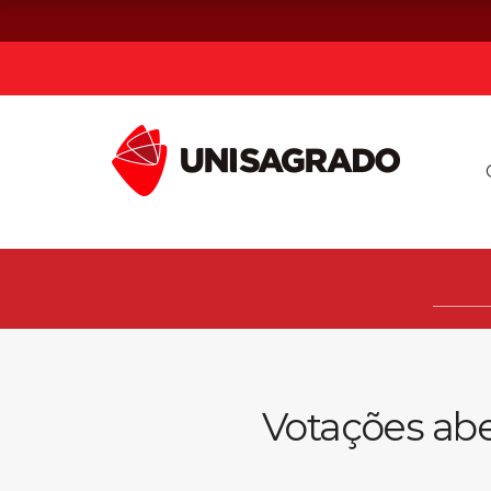
Já sou estuda
Graduação
Pós-graduação e MBA
Curta Duração
Votações abe
Vestibular