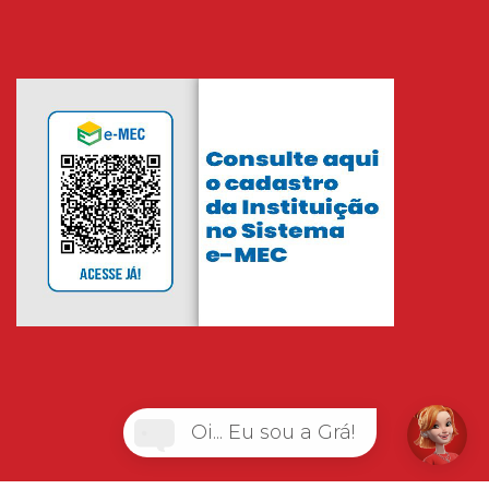
Oi... Eu sou a Grá!