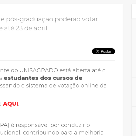
Calendário a
 e pós-graduação poderão votar
 até 23 de abril
Internacionali
UATI
ente do UNISAGRADO está aberta até o
os
estudantes dos cursos de
essando o sistema de votação online da
do
AQUI
.
PA) é responsável por conduzir o
tucional, contribuindo para a melhoria