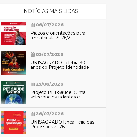
NOTÍCIAS MAIS LIDAS
cadêmico
06/07/2026
Prazos e orientações para
rematrícula 2026/2
zação
03/07/2026
UNISAGRADO celebra 30
anos do Projeto Identidade
Araribá com participação de
Sônia Guajajara
25/06/2026
Projeto PET-Saúde: Clima
seleciona estudantes e
profissionais para preparação
do SUS contra eventos
climáticos extremos
26/03/2026
UNISAGRADO lança Feira das
Profissões 2026