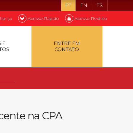
PT
EN
ES
fiança
Acesso Rápido
Acesso Restrito
o ser estudante
 E
ENTRE EM
TOS
CONTATO
ontualidade
scente na CPA