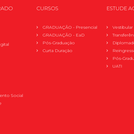
RADO
CURSOS
ESTUDE A
GRADUAÇÃO - Presencial
Vestibula
GRADUAÇÃO - EaD
Transferên
Pós-Graduação
Diplomad
gital
Curta Duração
Reingress
Pós-Grad
UATI
nto Social
e