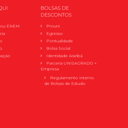
QUI
BOLSAS DE
DESCONTOS
r ou ENEM
Prouni
cia
Egresso
o
Pontualidade
o
Bolsa Social
uação
Identidade Araribá
Parceria UNISAGRADO +
Empresa
Regulamento Interno
de Bolsas de Estudo