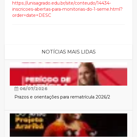
https://unisagrado.edu.br/site/conteudo/14434-
inscricoes-abertas-para-monitorias-do-1-seme.html?
order=date+DESC
NOTÍCIAS MAIS LIDAS
06/07/2026
Prazos e orientações para rematrícula 2026/2