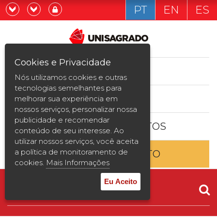
PT
EN
ES
Já sou estudande
Graduação
Cookies e Privacidade
CURSOS
Quero ser estudante
Nós utilizamos cookies e outras
Pós-graduação e MBA
tecnologias semelhantes para
ESTUDE AQUI
melhorar sua experiência em
Curta Duração
nossos serviços, personalizar nossa
publicidade e recomendar
BOLSAS E DESCONTOS
Vestibular
conteúdo de seu interesse. Ao
utilizar nossos serviços, você aceita
a política de monitoramento de
ENTRE EM CONTATO
2ª Graduação
cookies.
Mais Informações
Transferência
Eu Aceito
Reingresso