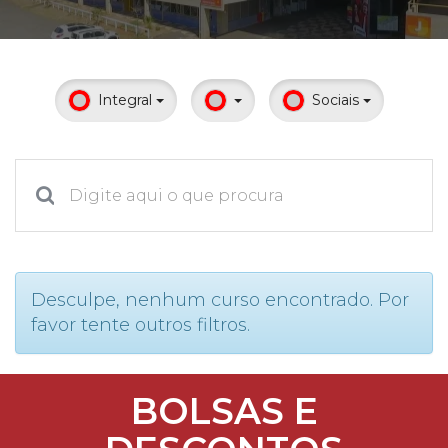
Prouni
Desconto de pontualidade
Integral
Sociais
Biblioteca
Contatos
Calendário acadêmico
Internacionalização
Desculpe, nenhum curso encontrado. Por
favor tente outros filtros.
UATI
BOLSAS E