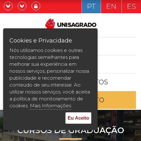
PT
EN
ES
Já sou estudande
Graduação
Cookies e Privacidade
CURSOS
Quero ser estudante
Nós utilizamos cookies e outras
Pós-graduação e MBA
tecnologias semelhantes para
ESTUDE AQUI
melhorar sua experiência em
Curta Duração
nossos serviços, personalizar nossa
publicidade e recomendar
BOLSAS E DESCONTOS
Vestibular
conteúdo de seu interesse. Ao
utilizar nossos serviços, você aceita
a política de monitoramento de
ENTRE EM CONTATO
2ª Graduação
cookies.
Mais Informações
Transferência
Eu Aceito
CURSOS DE GRADUAÇÃO
Reingresso