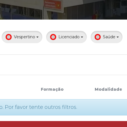
Calendário a
Vespertino
Licenciado
Saúde
Internacionali
UATI
Formação
Modalidade
or favor tente outros filtros.