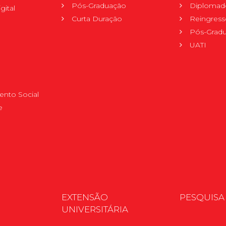
Pós-Graduação
Diplomad
gital
Curta Duração
Reingress
Pós-Grad
UATI
nto Social
e
EXTENSÃO
PESQUISA
UNIVERSITÁRIA