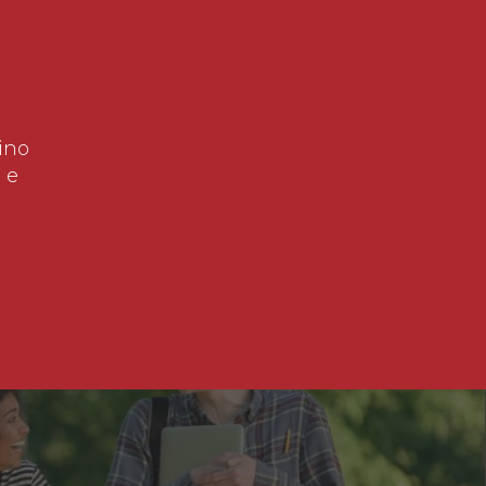
ino
 e
!