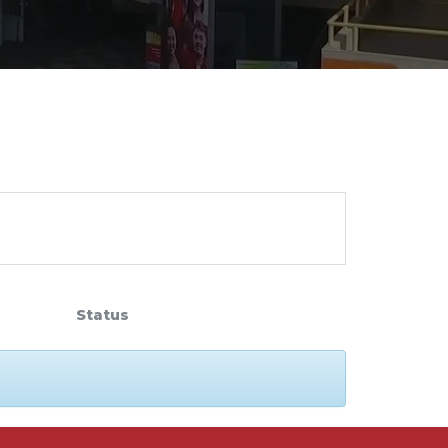
cadêmico
zação
Status