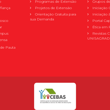
o
Programas de Extensão
Grupos de
fiança
Projetos de Extensão
Iniciação C
Orientação Gratuita para
Iniciação
sua Demanda
nosco
Portal Ca
r
Ética em 
mpus
Revistas C
UNISAGRA
ensa
de Pauta