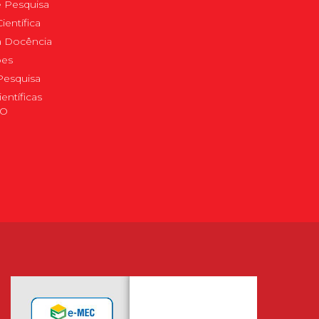
 Pesquisa
ientífica
 à Docência
pes
Pesquisa
ientíficas
DO