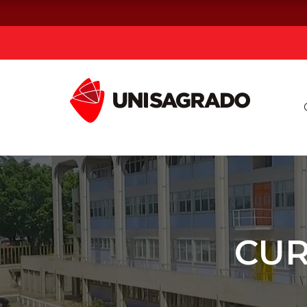
Já sou estuda
Graduação
Pós-graduação e MBA
Curta Duração
CUR
Vestibular