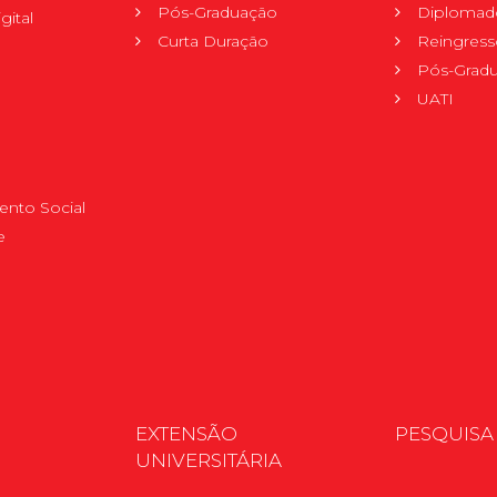
Pós-Graduação
Diplomad
gital
Curta Duração
Reingress
Pós-Grad
UATI
nto Social
e
EXTENSÃO
PESQUISA
UNIVERSITÁRIA