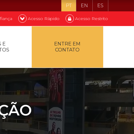
PT
EN
ES
fiança
Acesso Rápido
Acesso Restrito
o ser estudante
 E
ENTRE EM
TOS
CONTATO
ontualidade
AÇÃO