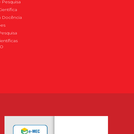
 Pesquisa
ientífica
 à Docência
pes
Pesquisa
ientíficas
DO