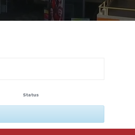
cadêmico
zação
Status