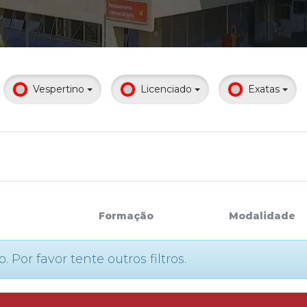
Calendário a
Vespertino
Licenciado
Exatas
Internacionali
UATI
Formação
Modalidade
or favor tente outros filtros.