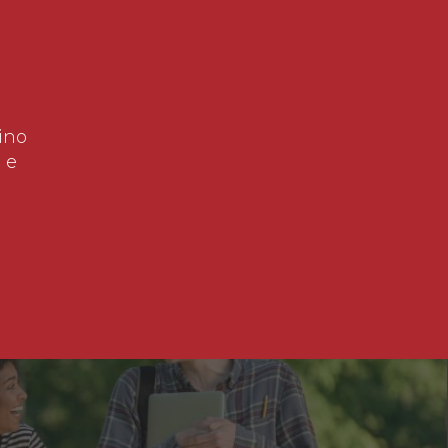
ino
 e
!