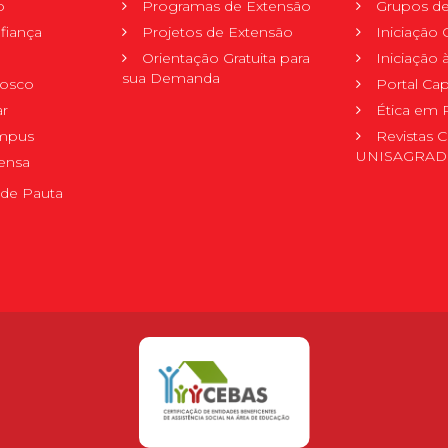
o
Programas de Extensão
Grupos de
fiança
Projetos de Extensão
Iniciação C
Orientação Gratuita para
Iniciação
sua Demanda
nosco
Portal Ca
r
Ética em 
mpus
Revistas C
UNISAGRA
ensa
de Pauta