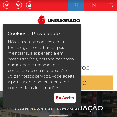
PT
EN
ES
Já sou estudande
Graduação
Cookies e Privacidade
CURSOS
Quero ser estudante
Nós utilizamos cookies e outras
Pós-graduação e MBA
tecnologias semelhantes para
ESTUDE AQUI
melhorar sua experiência em
Curta Duração
nossos serviços, personalizar nossa
publicidade e recomendar
BOLSAS E DESCONTOS
Vestibular
conteúdo de seu interesse. Ao
utilizar nossos serviços, você aceita
a política de monitoramento de
ENTRE EM CONTATO
2ª Graduação
cookies.
Mais Informações
Transferência
Eu Aceito
CURSOS DE GRADUAÇÃO
Reingresso