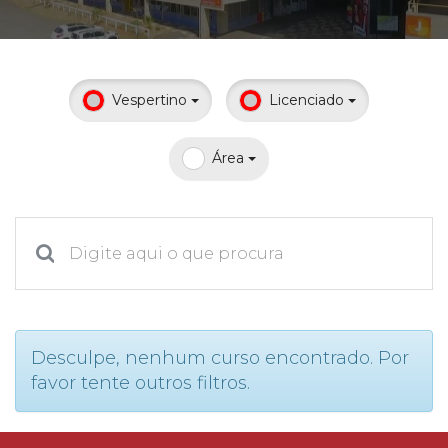
Prouni
Desconto de pontualidade
Vespertino
Licenciado
Biblioteca
Área
Contatos
Calendário acadêmico
Internacionalização
UATI
Desculpe, nenhum curso encontrado. Por
favor tente outros filtros.