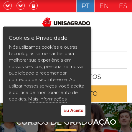
PT
EN
ES
Já sou estudande
Graduação
Cookies e Privacidade
CURSOS
Quero ser estudante
Nós utilizamos cookies e outras
Pós-graduação e MBA
tecnologias semelhantes para
ESTUDE AQUI
melhorar sua experiência em
Curta Duração
nossos serviços, personalizar nossa
publicidade e recomendar
BOLSAS E DESCONTOS
Vestibular
conteúdo de seu interesse. Ao
utilizar nossos serviços, você aceita
a política de monitoramento de
ENTRE EM CONTATO
2ª Graduação
cookies.
Mais Informações
Transferência
Eu Aceito
CURSOS DE GRADUAÇÃO
Reingresso