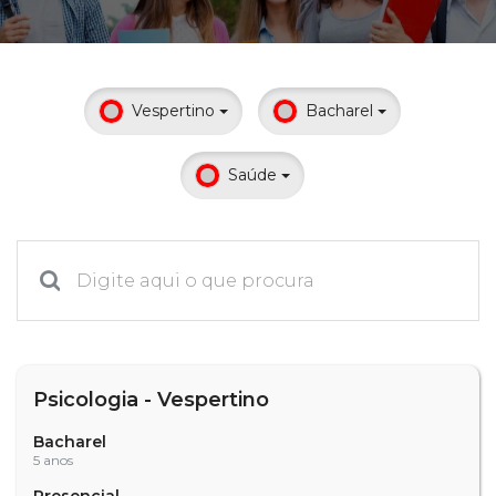
Prouni
Desconto de pontualidade
Vespertino
Bacharel
Biblioteca
Saúde
Contatos
Calendário acadêmico
Internacionalização
UATI
Psicologia - Vespertino
Bacharel
5 anos
Presencial